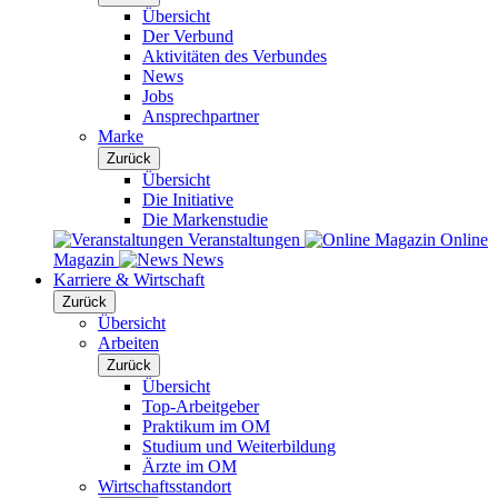
Übersicht
Der Verbund
Aktivitäten des Verbundes
News
Jobs
Ansprechpartner
Marke
Zurück
Übersicht
Die Initiative
Die Markenstudie
Veranstaltungen
Online
Magazin
News
Karriere & Wirtschaft
Zurück
Übersicht
Arbeiten
Zurück
Übersicht
Top-Arbeitgeber
Praktikum im OM
Studium und Weiterbildung
Ärzte im OM
Wirtschaftsstandort