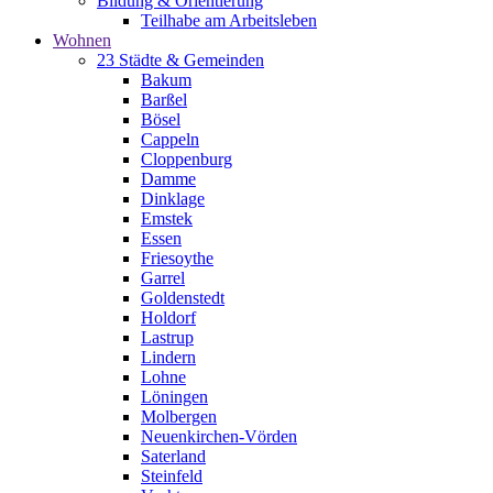
Bildung & Orientierung
Teilhabe am Arbeitsleben
Wohnen
23 Städte & Gemeinden
Bakum
Barßel
Bösel
Cappeln
Cloppenburg
Damme
Dinklage
Emstek
Essen
Friesoythe
Garrel
Goldenstedt
Holdorf
Lastrup
Lindern
Lohne
Löningen
Molbergen
Neuenkirchen-Vörden
Saterland
Steinfeld