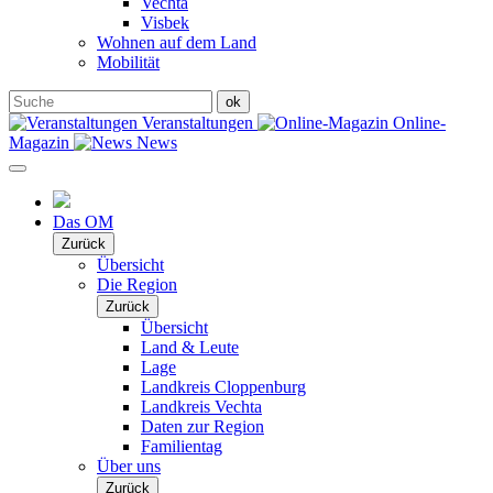
Vechta
Visbek
Wohnen auf dem Land
Mobilität
Veranstaltungen
Online-
Magazin
News
Das OM
Zurück
Übersicht
Die Region
Zurück
Übersicht
Land & Leute
Lage
Landkreis Cloppenburg
Landkreis Vechta
Daten zur Region
Familientag
Über uns
Zurück