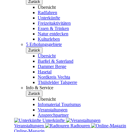
Zurück
Übersicht
Radfahren
Unterkünfte
Freizeitaktivitäten
Essen & Trinken
Natur entdecken
Kulturleben
5 Erholungsgebiete
Zurück
Übersicht
Barßel & Saterland
Dammer Berge
Hasetal
Nordkreis Vechta
Thülsfelder Talsperre
Info & Service
Zurück
Übersicht
Infomaterial Tourismus
Veranstaltungen
Ansprechpartner
Unterkünfte
Veranstaltungen
Radtouren
Online-Magazin