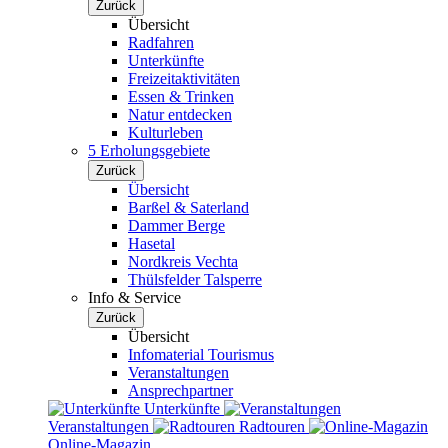
Zurück
Übersicht
Radfahren
Unterkünfte
Freizeitaktivitäten
Essen & Trinken
Natur entdecken
Kulturleben
5 Erholungsgebiete
Zurück
Übersicht
Barßel & Saterland
Dammer Berge
Hasetal
Nordkreis Vechta
Thülsfelder Talsperre
Info & Service
Zurück
Übersicht
Infomaterial Tourismus
Veranstaltungen
Ansprechpartner
Unterkünfte
Veranstaltungen
Radtouren
Online-Magazin