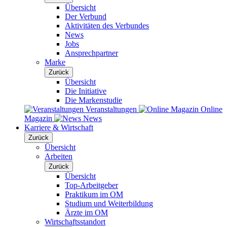
Übersicht
Der Verbund
Aktivitäten des Verbundes
News
Jobs
Ansprechpartner
Marke
Zurück
Übersicht
Die Initiative
Die Markenstudie
Veranstaltungen
Online
Magazin
News
Karriere & Wirtschaft
Zurück
Übersicht
Arbeiten
Zurück
Übersicht
Top-Arbeitgeber
Praktikum im OM
Studium und Weiterbildung
Ärzte im OM
Wirtschaftsstandort