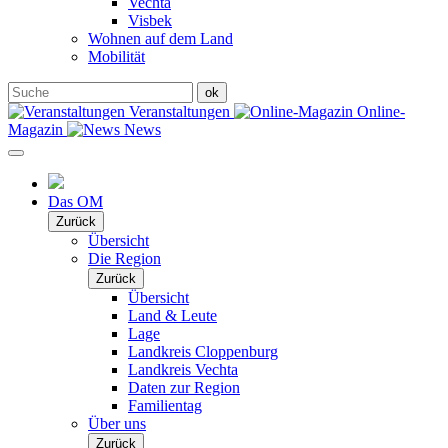
Vechta
Visbek
Wohnen auf dem Land
Mobilität
Veranstaltungen
Online-
Magazin
News
Das OM
Zurück
Übersicht
Die Region
Zurück
Übersicht
Land & Leute
Lage
Landkreis Cloppenburg
Landkreis Vechta
Daten zur Region
Familientag
Über uns
Zurück