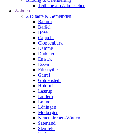
Bildung & Orientierung
Teilhabe am Arbeitsleben
Wohnen
23 Städte & Gemeinden
Bakum
Barßel
Bösel
Cappeln
Cloppenburg
Damme
Dinklage
Emstek
Essen
Friesoythe
Garrel
Goldenstedt
Holdorf
Lastrup
Lindern
Lohne
Löningen
Molbergen
Neuenkirchen-Vörden
Saterland
Steinfeld