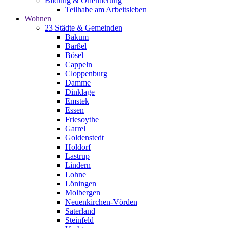
Bildung & Orientierung
Teilhabe am Arbeitsleben
Wohnen
23 Städte & Gemeinden
Bakum
Barßel
Bösel
Cappeln
Cloppenburg
Damme
Dinklage
Emstek
Essen
Friesoythe
Garrel
Goldenstedt
Holdorf
Lastrup
Lindern
Lohne
Löningen
Molbergen
Neuenkirchen-Vörden
Saterland
Steinfeld