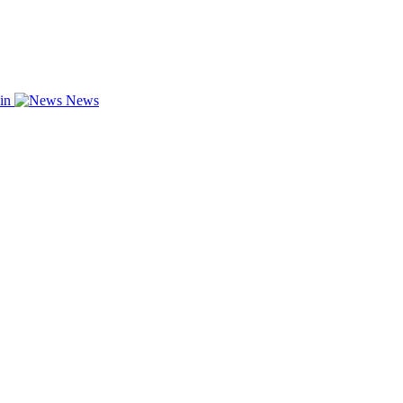
zin
News