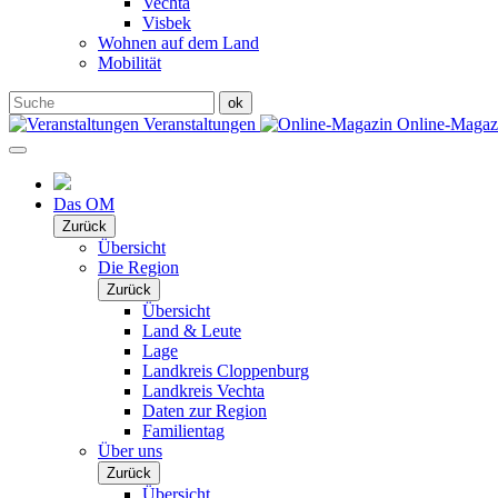
Vechta
Visbek
Wohnen auf dem Land
Mobilität
Veranstaltungen
Online-Maga
Das OM
Zurück
Übersicht
Die Region
Zurück
Übersicht
Land & Leute
Lage
Landkreis Cloppenburg
Landkreis Vechta
Daten zur Region
Familientag
Über uns
Zurück
Übersicht