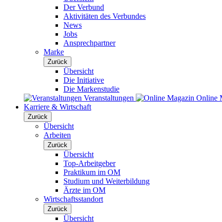
Der Verbund
Aktivitäten des Verbundes
News
Jobs
Ansprechpartner
Marke
Zurück
Übersicht
Die Initiative
Die Markenstudie
Veranstaltungen
Online 
Karriere & Wirtschaft
Zurück
Übersicht
Arbeiten
Zurück
Übersicht
Top-Arbeitgeber
Praktikum im OM
Studium und Weiterbildung
Ärzte im OM
Wirtschaftsstandort
Zurück
Übersicht