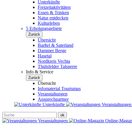
Unterkünfte
Freizeitaktivitäten
Essen & Trinken
Natur entdecken
Kulturleben
5 Erholungsgebiete
Zurück
Übersicht
Barßel & Saterland
Dammer Berge
Hasetal
Nordkreis Vechta
Thülsfelder Talsperre
Info & Service
Zurück
Übersicht
Infomaterial Tourismus
Veranstaltungen
Ansprechpartner
Unterkünfte
Veranstaltunge
Veranstaltungen
Online-Maga