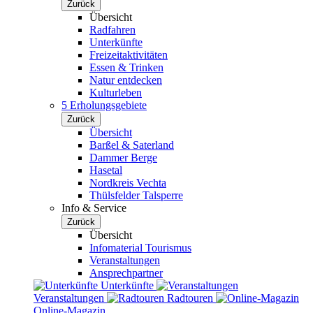
Zurück
Übersicht
Radfahren
Unterkünfte
Freizeitaktivitäten
Essen & Trinken
Natur entdecken
Kulturleben
5 Erholungsgebiete
Zurück
Übersicht
Barßel & Saterland
Dammer Berge
Hasetal
Nordkreis Vechta
Thülsfelder Talsperre
Info & Service
Zurück
Übersicht
Infomaterial Tourismus
Veranstaltungen
Ansprechpartner
Unterkünfte
Veranstaltungen
Radtouren
Online-Magazin