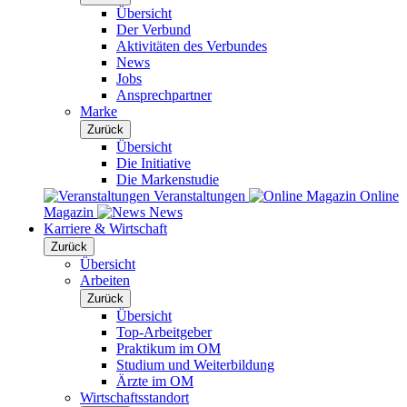
Übersicht
Der Verbund
Aktivitäten des Verbundes
News
Jobs
Ansprechpartner
Marke
Zurück
Übersicht
Die Initiative
Die Markenstudie
Veranstaltungen
Online
Magazin
News
Karriere & Wirtschaft
Zurück
Übersicht
Arbeiten
Zurück
Übersicht
Top-Arbeitgeber
Praktikum im OM
Studium und Weiterbildung
Ärzte im OM
Wirtschaftsstandort