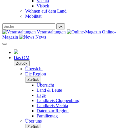
Vechta
Visbek
Wohnen auf dem Land
Mobilität
Veranstaltungen
Online-
Magazin
News
Das OM
Zurück
Übersicht
Die Region
Zurück
Übersicht
Land & Leute
Lage
Landkreis Cloppenburg
Landkreis Vechta
Daten zur Region
Familientag
Über uns
Zurück