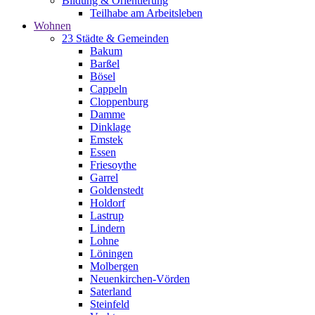
Bildung & Orientierung
Teilhabe am Arbeitsleben
Wohnen
23 Städte & Gemeinden
Bakum
Barßel
Bösel
Cappeln
Cloppenburg
Damme
Dinklage
Emstek
Essen
Friesoythe
Garrel
Goldenstedt
Holdorf
Lastrup
Lindern
Lohne
Löningen
Molbergen
Neuenkirchen-Vörden
Saterland
Steinfeld