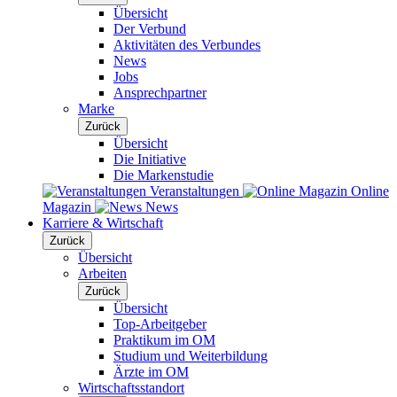
Übersicht
Der Verbund
Aktivitäten des Verbundes
News
Jobs
Ansprechpartner
Marke
Zurück
Übersicht
Die Initiative
Die Markenstudie
Veranstaltungen
Online
Magazin
News
Karriere & Wirtschaft
Zurück
Übersicht
Arbeiten
Zurück
Übersicht
Top-Arbeitgeber
Praktikum im OM
Studium und Weiterbildung
Ärzte im OM
Wirtschaftsstandort