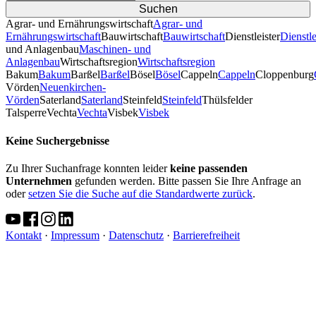
Agrar- und Ernährungswirtschaft
Agrar- und
Ernährungswirtschaft
Bauwirtschaft
Bauwirtschaft
Dienstleister
Dienstle
und Anlagenbau
Maschinen- und
Anlagenbau
Wirtschaftsregion
Wirtschaftsregion
Bakum
Bakum
Barßel
Barßel
Bösel
Bösel
Cappeln
Cappeln
Cloppenburg
Vörden
Neuenkirchen-
Vörden
Saterland
Saterland
Steinfeld
Steinfeld
Thülsfelder
TalsperreVechta
Vechta
Visbek
Visbek
Keine Suchergebnisse
Zu Ihrer Suchanfrage konnten leider
keine passenden
Unternehmen
gefunden werden. Bitte passen Sie Ihre Anfrage an
oder
setzen Sie die Suche auf die Standardwerte zurück
.
Kontakt
·
Impressum
·
Datenschutz
·
Barrierefreiheit