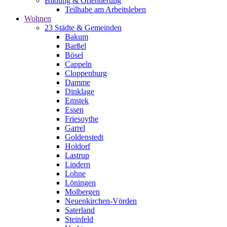
Bildung & Orientierung
Teilhabe am Arbeitsleben
Wohnen
23 Städte & Gemeinden
Bakum
Barßel
Bösel
Cappeln
Cloppenburg
Damme
Dinklage
Emstek
Essen
Friesoythe
Garrel
Goldenstedt
Holdorf
Lastrup
Lindern
Lohne
Löningen
Molbergen
Neuenkirchen-Vörden
Saterland
Steinfeld