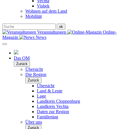
Vechta
Visbek
Wohnen auf dem Land
Mobilität
Veranstaltungen
Online-
Magazin
News
Das OM
Zurück
Übersicht
Die Region
Zurück
Übersicht
Land & Leute
Lage
Landkreis Cloppenburg
Landkreis Vechta
Daten zur Region
Familientag
Über uns
Zurück