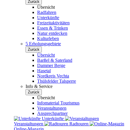
Zurück
Übersicht
Radfahren
Unterkünfte
Freizeitaktivitäten
Essen & Trinken
Natur entdecken
Kulturleben
5 Erholungsgebiete
Zurück
Übersicht
Barßel & Saterland
Dammer Berge
Hasetal
Nordkreis Vechta
Thülsfelder Talsperre
Info & Service
Zurück
Übersicht
Infomaterial Tourismus
Veranstaltungen
Ansprechpartner
Unterkünfte
Veranstaltungen
Radtouren
Online-Magazin