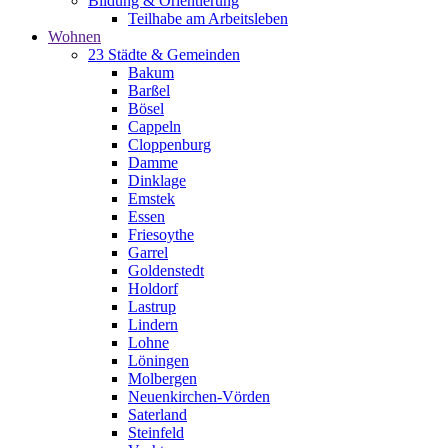
Bildung & Orientierung
Teilhabe am Arbeitsleben
Wohnen
23 Städte & Gemeinden
Bakum
Barßel
Bösel
Cappeln
Cloppenburg
Damme
Dinklage
Emstek
Essen
Friesoythe
Garrel
Goldenstedt
Holdorf
Lastrup
Lindern
Lohne
Löningen
Molbergen
Neuenkirchen-Vörden
Saterland
Steinfeld