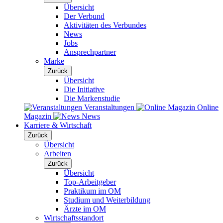
Übersicht
Der Verbund
Aktivitäten des Verbundes
News
Jobs
Ansprechpartner
Marke
Zurück
Übersicht
Die Initiative
Die Markenstudie
Veranstaltungen
Online
Magazin
News
Karriere & Wirtschaft
Zurück
Übersicht
Arbeiten
Zurück
Übersicht
Top-Arbeitgeber
Praktikum im OM
Studium und Weiterbildung
Ärzte im OM
Wirtschaftsstandort