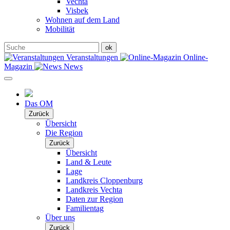
Vechta
Visbek
Wohnen auf dem Land
Mobilität
Veranstaltungen
Online-
Magazin
News
Das OM
Zurück
Übersicht
Die Region
Zurück
Übersicht
Land & Leute
Lage
Landkreis Cloppenburg
Landkreis Vechta
Daten zur Region
Familientag
Über uns
Zurück