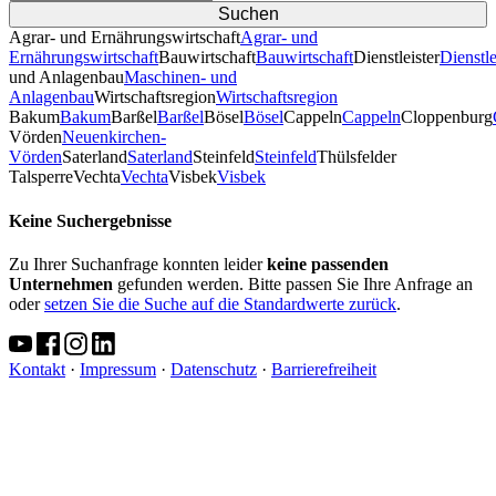
Agrar- und Ernährungswirtschaft
Agrar- und
Ernährungswirtschaft
Bauwirtschaft
Bauwirtschaft
Dienstleister
Dienstle
und Anlagenbau
Maschinen- und
Anlagenbau
Wirtschaftsregion
Wirtschaftsregion
Bakum
Bakum
Barßel
Barßel
Bösel
Bösel
Cappeln
Cappeln
Cloppenburg
Vörden
Neuenkirchen-
Vörden
Saterland
Saterland
Steinfeld
Steinfeld
Thülsfelder
TalsperreVechta
Vechta
Visbek
Visbek
Keine Suchergebnisse
Zu Ihrer Suchanfrage konnten leider
keine passenden
Unternehmen
gefunden werden. Bitte passen Sie Ihre Anfrage an
oder
setzen Sie die Suche auf die Standardwerte zurück
.
Kontakt
·
Impressum
·
Datenschutz
·
Barrierefreiheit