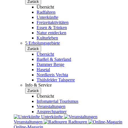
Zurück
Übersicht
Radfahren
Unterkünfte
Freizeitaktivitäten
Essen & Trinken
Natur entdecken
Kulturleben
5 Erholungsgebiete
Zurück
Übersicht
Barßel & Saterland
Dammer Berge
Hasetal
Nordkreis Vechta
Thülsfelder Talsperre
Info & Service
Zurück
Übersicht
Infomaterial Tourismus
Veranstaltungen
Ansprechpartner
Unterkünfte
Veranstaltungen
Radtouren
Online-Magazin