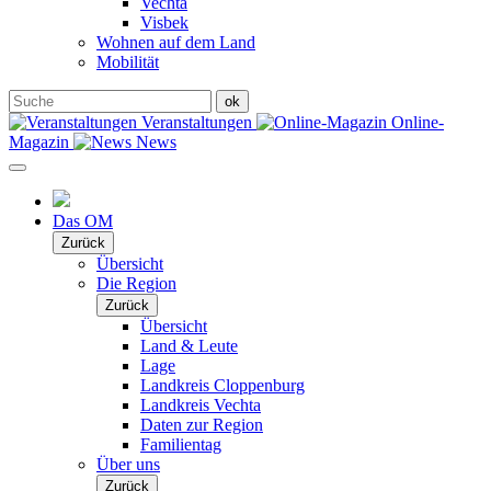
Vechta
Visbek
Wohnen auf dem Land
Mobilität
Veranstaltungen
Online-
Magazin
News
Das OM
Zurück
Übersicht
Die Region
Zurück
Übersicht
Land & Leute
Lage
Landkreis Cloppenburg
Landkreis Vechta
Daten zur Region
Familientag
Über uns
Zurück