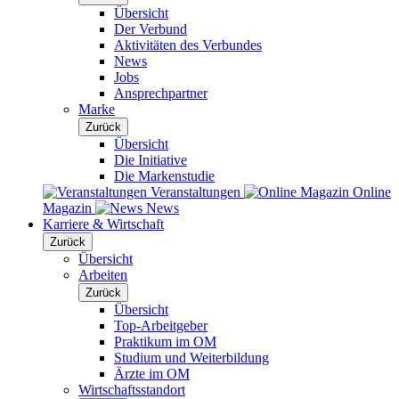
Übersicht
Der Verbund
Aktivitäten des Verbundes
News
Jobs
Ansprechpartner
Marke
Zurück
Übersicht
Die Initiative
Die Markenstudie
Veranstaltungen
Online
Magazin
News
Karriere & Wirtschaft
Zurück
Übersicht
Arbeiten
Zurück
Übersicht
Top-Arbeitgeber
Praktikum im OM
Studium und Weiterbildung
Ärzte im OM
Wirtschaftsstandort