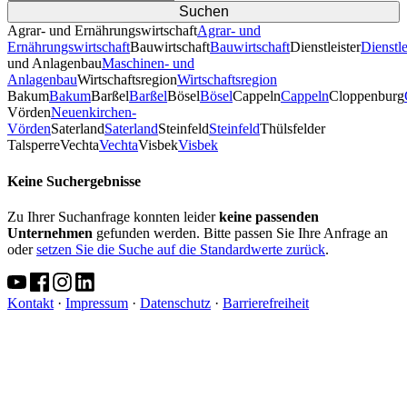
Agrar- und Ernährungswirtschaft
Agrar- und
Ernährungswirtschaft
Bauwirtschaft
Bauwirtschaft
Dienstleister
Dienstle
und Anlagenbau
Maschinen- und
Anlagenbau
Wirtschaftsregion
Wirtschaftsregion
Bakum
Bakum
Barßel
Barßel
Bösel
Bösel
Cappeln
Cappeln
Cloppenburg
Vörden
Neuenkirchen-
Vörden
Saterland
Saterland
Steinfeld
Steinfeld
Thülsfelder
TalsperreVechta
Vechta
Visbek
Visbek
Keine Suchergebnisse
Zu Ihrer Suchanfrage konnten leider
keine passenden
Unternehmen
gefunden werden. Bitte passen Sie Ihre Anfrage an
oder
setzen Sie die Suche auf die Standardwerte zurück
.
Kontakt
·
Impressum
·
Datenschutz
·
Barrierefreiheit