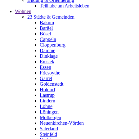
Bildung & Orientierung
Teilhabe am Arbeitsleben
Wohnen
23 Städte & Gemeinden
Bakum
Barßel
Bösel
Cappeln
Cloppenburg
Damme
Dinklage
Emstek
Essen
Friesoythe
Garrel
Goldenstedt
Holdorf
Lastrup
Lindern
Lohne
Löningen
Molbergen
Neuenkirchen-Vörden
Saterland
Steinfeld