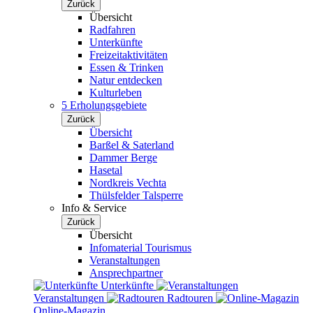
Zurück
Übersicht
Radfahren
Unterkünfte
Freizeitaktivitäten
Essen & Trinken
Natur entdecken
Kulturleben
5 Erholungsgebiete
Zurück
Übersicht
Barßel & Saterland
Dammer Berge
Hasetal
Nordkreis Vechta
Thülsfelder Talsperre
Info & Service
Zurück
Übersicht
Infomaterial Tourismus
Veranstaltungen
Ansprechpartner
Unterkünfte
Veranstaltungen
Radtouren
Online-Magazin