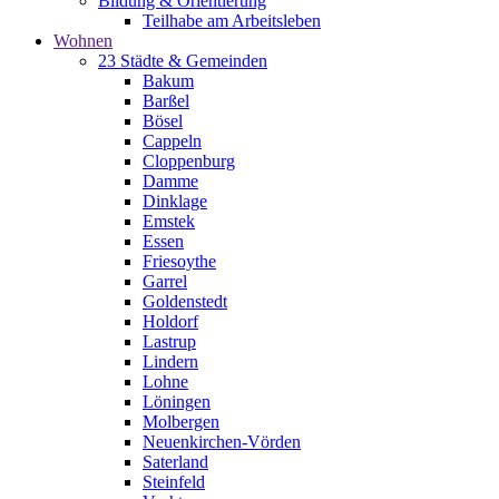
Bildung & Orientierung
Teilhabe am Arbeitsleben
Wohnen
23 Städte & Gemeinden
Bakum
Barßel
Bösel
Cappeln
Cloppenburg
Damme
Dinklage
Emstek
Essen
Friesoythe
Garrel
Goldenstedt
Holdorf
Lastrup
Lindern
Lohne
Löningen
Molbergen
Neuenkirchen-Vörden
Saterland
Steinfeld