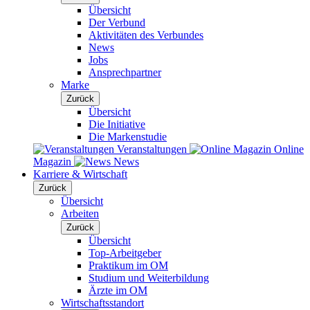
Übersicht
Der Verbund
Aktivitäten des Verbundes
News
Jobs
Ansprechpartner
Marke
Zurück
Übersicht
Die Initiative
Die Markenstudie
Veranstaltungen
Online
Magazin
News
Karriere & Wirtschaft
Zurück
Übersicht
Arbeiten
Zurück
Übersicht
Top-Arbeitgeber
Praktikum im OM
Studium und Weiterbildung
Ärzte im OM
Wirtschaftsstandort