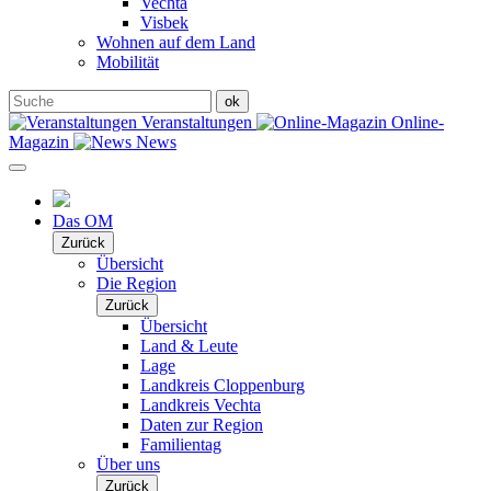
Vechta
Visbek
Wohnen auf dem Land
Mobilität
Veranstaltungen
Online-
Magazin
News
Das OM
Zurück
Übersicht
Die Region
Zurück
Übersicht
Land & Leute
Lage
Landkreis Cloppenburg
Landkreis Vechta
Daten zur Region
Familientag
Über uns
Zurück