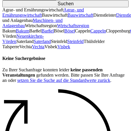
Agrar- und Ernährungswirtschaft
Agrar- und
Ernährungswirtschaft
Bauwirtschaft
Bauwirtschaft
Dienstleister
Dienstle
und Anlagenbau
Maschinen- und
Anlagenbau
Wirtschaftsregion
Wirtschaftsregion
Bakum
Bakum
Barßel
Barßel
Bösel
Bösel
Cappeln
Cappeln
Cloppenburg
Vörden
Neuenkirchen-
Vörden
Saterland
Saterland
Steinfeld
Steinfeld
Thülsfelder
TalsperreVechta
Vechta
Visbek
Visbek
Keine Suchergebnisse
Zu Ihrer Suchanfrage konnten leider
keine passenden
Veranstaltungen
gefunden werden. Bitte passen Sie Ihre Anfrage
an oder
setzen Sie die Suche auf die Standardwerte zurück
.