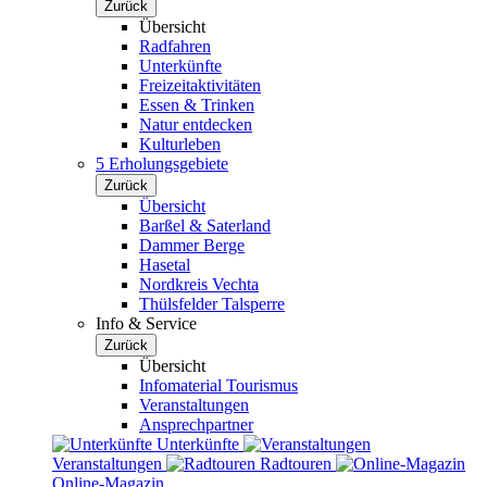
Zurück
Übersicht
Radfahren
Unterkünfte
Freizeitaktivitäten
Essen & Trinken
Natur entdecken
Kulturleben
5 Erholungsgebiete
Zurück
Übersicht
Barßel & Saterland
Dammer Berge
Hasetal
Nordkreis Vechta
Thülsfelder Talsperre
Info & Service
Zurück
Übersicht
Infomaterial Tourismus
Veranstaltungen
Ansprechpartner
Unterkünfte
Veranstaltungen
Radtouren
Online-Magazin