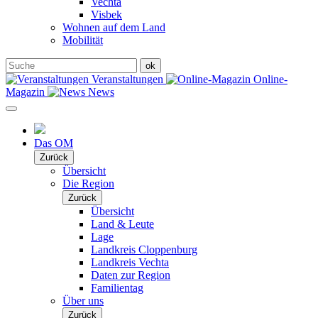
Vechta
Visbek
Wohnen auf dem Land
Mobilität
Veranstaltungen
Online-
Magazin
News
Das OM
Zurück
Übersicht
Die Region
Zurück
Übersicht
Land & Leute
Lage
Landkreis Cloppenburg
Landkreis Vechta
Daten zur Region
Familientag
Über uns
Zurück