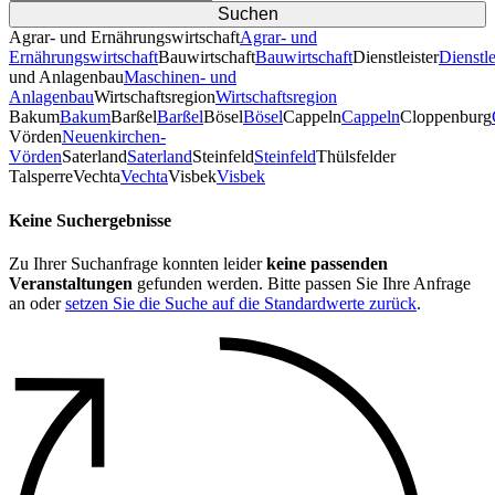
Agrar- und Ernährungswirtschaft
Agrar- und
Ernährungswirtschaft
Bauwirtschaft
Bauwirtschaft
Dienstleister
Dienstle
und Anlagenbau
Maschinen- und
Anlagenbau
Wirtschaftsregion
Wirtschaftsregion
Bakum
Bakum
Barßel
Barßel
Bösel
Bösel
Cappeln
Cappeln
Cloppenburg
Vörden
Neuenkirchen-
Vörden
Saterland
Saterland
Steinfeld
Steinfeld
Thülsfelder
TalsperreVechta
Vechta
Visbek
Visbek
Keine Suchergebnisse
Zu Ihrer Suchanfrage konnten leider
keine passenden
Veranstaltungen
gefunden werden. Bitte passen Sie Ihre Anfrage
an oder
setzen Sie die Suche auf die Standardwerte zurück
.