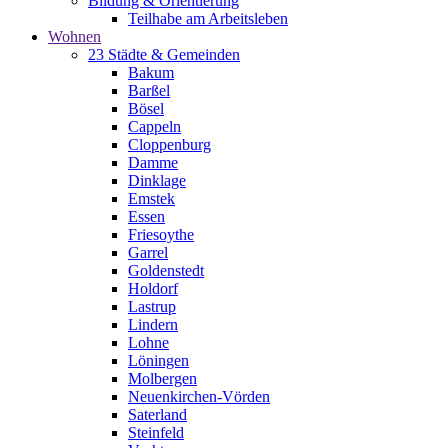
Bildung & Orientierung
Teilhabe am Arbeitsleben
Wohnen
23 Städte & Gemeinden
Bakum
Barßel
Bösel
Cappeln
Cloppenburg
Damme
Dinklage
Emstek
Essen
Friesoythe
Garrel
Goldenstedt
Holdorf
Lastrup
Lindern
Lohne
Löningen
Molbergen
Neuenkirchen-Vörden
Saterland
Steinfeld