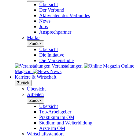
Übersicht
Der Verbund
Aktivitäten des Verbundes
News
Jobs
Ansprechpartner
Marke
Zurück
Übersicht
Die Initiative
Die Markenstudie
Veranstaltungen
Online
Magazin
News
Karriere & Wirtschaft
Zurück
Übersicht
Arbeiten
Zurück
Übersicht
Top-Arbeitgeber
Praktikum im OM
Studium und Weiterbildung
Ärzte im OM
Wirtschaftsstandort