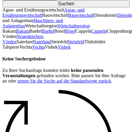
Agrar- und Ernährungswirtschaft
Agrar- und
Ernährungswirtschaft
Bauwirtschaft
Bauwirtschaft
Dienstleister
Dienstle
und Anlagenbau
Maschinen- und
Anlagenbau
Wirtschaftsregion
Wirtschaftsregion
Bakum
Bakum
Barßel
Barßel
Bösel
Bösel
Cappeln
Cappeln
Cloppenburg
Vörden
Neuenkirchen-
Vörden
Saterland
Saterland
Steinfeld
Steinfeld
Thülsfelder
TalsperreVechta
Vechta
Visbek
Visbek
Keine Suchergebnisse
Zu Ihrer Suchanfrage konnten leider
keine passenden
Veranstaltungen
gefunden werden. Bitte passen Sie Ihre Anfrage
an oder
setzen Sie die Suche auf die Standardwerte zurück
.