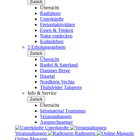
Zurück
Übersicht
Radfahren
Unterkünfte
Freizeitaktivitäten
Essen & Trinken
Natur entdecken
Kulturleben
5 Erholungsgebiete
Zurück
Übersicht
Barßel & Saterland
Dammer Berge
Hasetal
Nordkreis Vechta
Thülsfelder Talsperre
Info & Service
Zurück
Übersicht
Infomaterial Tourismus
Veranstaltungen
Ansprechpartner
Unterkünfte
Veranstaltungen
Radtouren
Online-Magazin