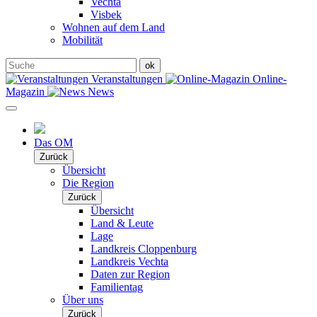
Vechta
Visbek
Wohnen auf dem Land
Mobilität
Veranstaltungen
Online-
Magazin
News
Das OM
Zurück
Übersicht
Die Region
Zurück
Übersicht
Land & Leute
Lage
Landkreis Cloppenburg
Landkreis Vechta
Daten zur Region
Familientag
Über uns
Zurück