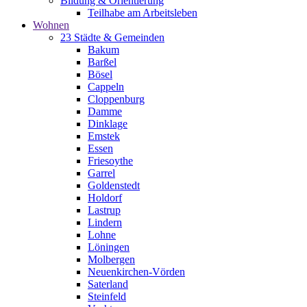
Bildung & Orientierung
Teilhabe am Arbeitsleben
Wohnen
23 Städte & Gemeinden
Bakum
Barßel
Bösel
Cappeln
Cloppenburg
Damme
Dinklage
Emstek
Essen
Friesoythe
Garrel
Goldenstedt
Holdorf
Lastrup
Lindern
Lohne
Löningen
Molbergen
Neuenkirchen-Vörden
Saterland
Steinfeld