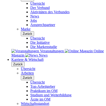
Übersicht
Der Verbund
Aktivitäten des Verbundes
News
Jobs
Ansprechpartner
Marke
Zurück
Übersicht
Die Initiative
Die Markenstudie
Veranstaltungen
Online
Magazin
News
Karriere & Wirtschaft
Zurück
Übersicht
Arbeiten
Zurück
Übersicht
Top-Arbeitgeber
Praktikum im OM
Studium und Weiterbildung
Ärzte im OM
Wirtschaftsstandort