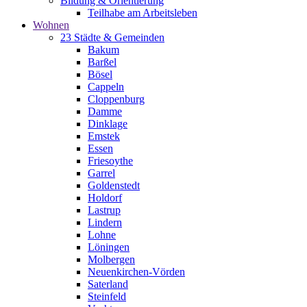
Bildung & Orientierung
Teilhabe am Arbeitsleben
Wohnen
23 Städte & Gemeinden
Bakum
Barßel
Bösel
Cappeln
Cloppenburg
Damme
Dinklage
Emstek
Essen
Friesoythe
Garrel
Goldenstedt
Holdorf
Lastrup
Lindern
Lohne
Löningen
Molbergen
Neuenkirchen-Vörden
Saterland
Steinfeld