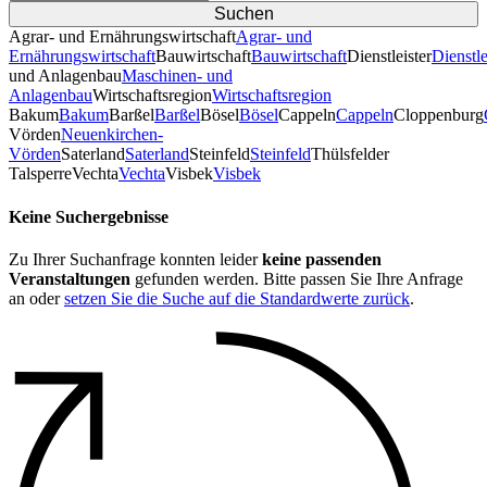
Agrar- und Ernährungswirtschaft
Agrar- und
Ernährungswirtschaft
Bauwirtschaft
Bauwirtschaft
Dienstleister
Dienstle
und Anlagenbau
Maschinen- und
Anlagenbau
Wirtschaftsregion
Wirtschaftsregion
Bakum
Bakum
Barßel
Barßel
Bösel
Bösel
Cappeln
Cappeln
Cloppenburg
Vörden
Neuenkirchen-
Vörden
Saterland
Saterland
Steinfeld
Steinfeld
Thülsfelder
TalsperreVechta
Vechta
Visbek
Visbek
Keine Suchergebnisse
Zu Ihrer Suchanfrage konnten leider
keine passenden
Veranstaltungen
gefunden werden. Bitte passen Sie Ihre Anfrage
an oder
setzen Sie die Suche auf die Standardwerte zurück
.