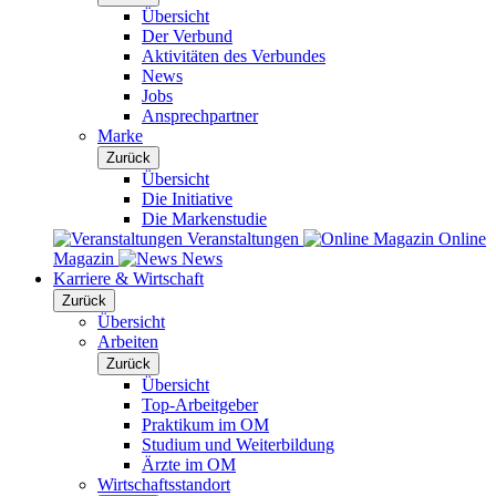
Übersicht
Der Verbund
Aktivitäten des Verbundes
News
Jobs
Ansprechpartner
Marke
Zurück
Übersicht
Die Initiative
Die Markenstudie
Veranstaltungen
Online
Magazin
News
Karriere & Wirtschaft
Zurück
Übersicht
Arbeiten
Zurück
Übersicht
Top-Arbeitgeber
Praktikum im OM
Studium und Weiterbildung
Ärzte im OM
Wirtschaftsstandort