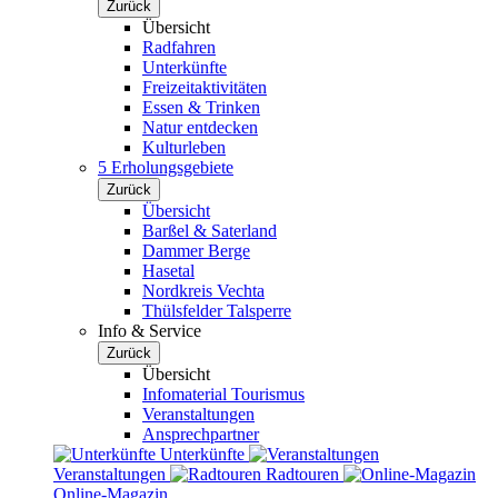
Zurück
Übersicht
Radfahren
Unterkünfte
Freizeitaktivitäten
Essen & Trinken
Natur entdecken
Kulturleben
5 Erholungsgebiete
Zurück
Übersicht
Barßel & Saterland
Dammer Berge
Hasetal
Nordkreis Vechta
Thülsfelder Talsperre
Info & Service
Zurück
Übersicht
Infomaterial Tourismus
Veranstaltungen
Ansprechpartner
Unterkünfte
Veranstaltungen
Radtouren
Online-Magazin