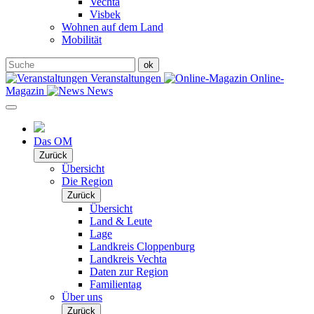
Vechta
Visbek
Wohnen auf dem Land
Mobilität
Veranstaltungen
Online-
Magazin
News
Das OM
Zurück
Übersicht
Die Region
Zurück
Übersicht
Land & Leute
Lage
Landkreis Cloppenburg
Landkreis Vechta
Daten zur Region
Familientag
Über uns
Zurück