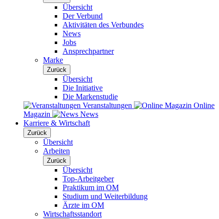
Übersicht
Der Verbund
Aktivitäten des Verbundes
News
Jobs
Ansprechpartner
Marke
Zurück
Übersicht
Die Initiative
Die Markenstudie
Veranstaltungen
Online
Magazin
News
Karriere & Wirtschaft
Zurück
Übersicht
Arbeiten
Zurück
Übersicht
Top-Arbeitgeber
Praktikum im OM
Studium und Weiterbildung
Ärzte im OM
Wirtschaftsstandort