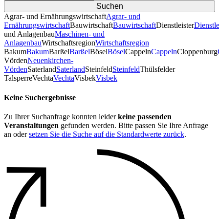
Agrar- und Ernährungswirtschaft
Agrar- und
Ernährungswirtschaft
Bauwirtschaft
Bauwirtschaft
Dienstleister
Dienstle
und Anlagenbau
Maschinen- und
Anlagenbau
Wirtschaftsregion
Wirtschaftsregion
Bakum
Bakum
Barßel
Barßel
Bösel
Bösel
Cappeln
Cappeln
Cloppenburg
Vörden
Neuenkirchen-
Vörden
Saterland
Saterland
Steinfeld
Steinfeld
Thülsfelder
TalsperreVechta
Vechta
Visbek
Visbek
Keine Suchergebnisse
Zu Ihrer Suchanfrage konnten leider
keine passenden
Veranstaltungen
gefunden werden. Bitte passen Sie Ihre Anfrage
an oder
setzen Sie die Suche auf die Standardwerte zurück
.