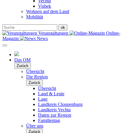
Vechta
Visbek
Wohnen auf dem Land
Mobilität
Veranstaltungen
Online-
Magazin
News
Das OM
Zurück
Übersicht
Die Region
Zurück
Übersicht
Land & Leute
Lage
Landkreis Cloppenburg
Landkreis Vechta
Daten zur Region
Familientag
Über uns
Zurück