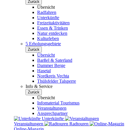
Zurück
Übersicht
Radfahren
Unterkünfte
Freizeitaktivitäten
Essen & Trinken
Natur entdecken
Kulturleben
5 Erholungsgebiete
Zurück
Übersicht
Barßel & Saterland
Dammer Berge
Hasetal
Nordkreis Vechta
Thülsfelder Talsperre
Info & Service
Zurück
Übersicht
Infomaterial Tourismus
Veranstaltungen
Ansprechpartner
Unterkünfte
Veranstaltungen
Radtouren
Online-Magazin