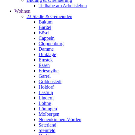
Bildung & Orientierung
Teilhabe am Arbeitsleben
Wohnen
23 Städte & Gemeinden
Bakum
Barßel
Bösel
Cappeln
Cloppenburg
Damme
Dinklage
Emstek
Essen
Friesoythe
Garrel
Goldenstedt
Holdorf
Lastrup
Lindern
Lohne
Löningen
Molbergen
Neuenkirchen-Vörden
Saterland
Steinfeld