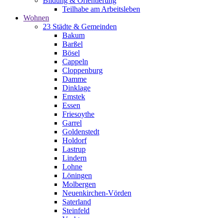
Bildung & Orientierung
Teilhabe am Arbeitsleben
Wohnen
23 Städte & Gemeinden
Bakum
Barßel
Bösel
Cappeln
Cloppenburg
Damme
Dinklage
Emstek
Essen
Friesoythe
Garrel
Goldenstedt
Holdorf
Lastrup
Lindern
Lohne
Löningen
Molbergen
Neuenkirchen-Vörden
Saterland
Steinfeld