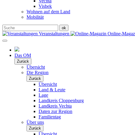
Vechta
Visbek
Wohnen auf dem Land
Mobilität
Veranstaltungen
Online-Maga
Das OM
Zurück
Übersicht
Die Region
Zurück
Übersicht
Land & Leute
Lage
Landkreis Cloppenburg
Landkreis Vechta
Daten zur Region
Familientag
Über uns
Zurück
Übersicht