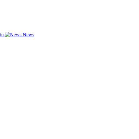
zin
News