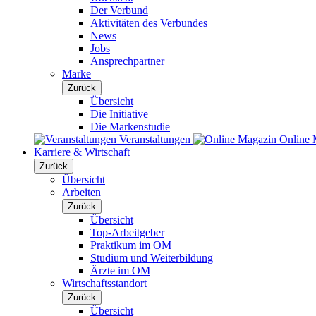
Der Verbund
Aktivitäten des Verbundes
News
Jobs
Ansprechpartner
Marke
Zurück
Übersicht
Die Initiative
Die Markenstudie
Veranstaltungen
Online 
Karriere & Wirtschaft
Zurück
Übersicht
Arbeiten
Zurück
Übersicht
Top-Arbeitgeber
Praktikum im OM
Studium und Weiterbildung
Ärzte im OM
Wirtschaftsstandort
Zurück
Übersicht