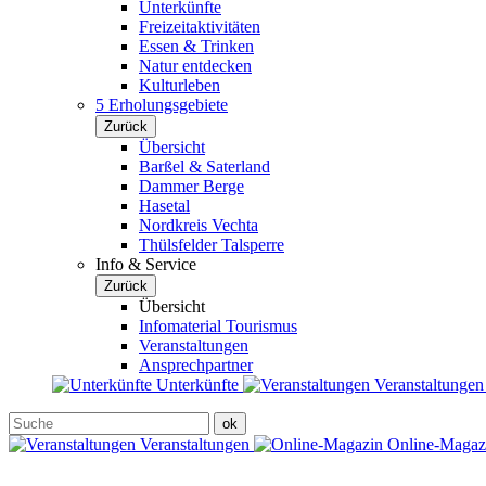
Unterkünfte
Freizeitaktivitäten
Essen & Trinken
Natur entdecken
Kulturleben
5 Erholungsgebiete
Zurück
Übersicht
Barßel & Saterland
Dammer Berge
Hasetal
Nordkreis Vechta
Thülsfelder Talsperre
Info & Service
Zurück
Übersicht
Infomaterial Tourismus
Veranstaltungen
Ansprechpartner
Unterkünfte
Veranstaltunge
Veranstaltungen
Online-Maga