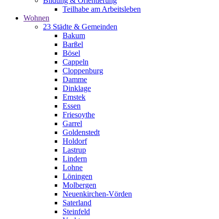
Bildung & Orientierung
Teilhabe am Arbeitsleben
Wohnen
23 Städte & Gemeinden
Bakum
Barßel
Bösel
Cappeln
Cloppenburg
Damme
Dinklage
Emstek
Essen
Friesoythe
Garrel
Goldenstedt
Holdorf
Lastrup
Lindern
Lohne
Löningen
Molbergen
Neuenkirchen-Vörden
Saterland
Steinfeld