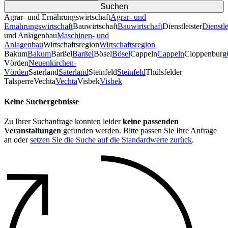
Agrar- und Ernährungswirtschaft
Agrar- und
Ernährungswirtschaft
Bauwirtschaft
Bauwirtschaft
Dienstleister
Dienstle
und Anlagenbau
Maschinen- und
Anlagenbau
Wirtschaftsregion
Wirtschaftsregion
Bakum
Bakum
Barßel
Barßel
Bösel
Bösel
Cappeln
Cappeln
Cloppenburg
Vörden
Neuenkirchen-
Vörden
Saterland
Saterland
Steinfeld
Steinfeld
Thülsfelder
TalsperreVechta
Vechta
Visbek
Visbek
Keine Suchergebnisse
Zu Ihrer Suchanfrage konnten leider
keine passenden
Veranstaltungen
gefunden werden. Bitte passen Sie Ihre Anfrage
an oder
setzen Sie die Suche auf die Standardwerte zurück
.