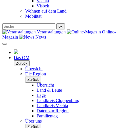
Vechta
Visbek
Wohnen auf dem Land
Mobilität
Veranstaltungen
Online-
Magazin
News
Das OM
Zurück
Übersicht
Die Region
Zurück
Übersicht
Land & Leute
Lage
Landkreis Cloppenburg
Landkreis Vechta
Daten zur Region
Familientag
Über uns
Zurück