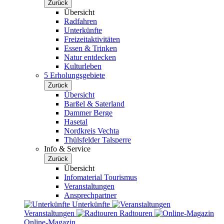
Zurück
Übersicht
Radfahren
Unterkünfte
Freizeitaktivitäten
Essen & Trinken
Natur entdecken
Kulturleben
5 Erholungsgebiete
Zurück
Übersicht
Barßel & Saterland
Dammer Berge
Hasetal
Nordkreis Vechta
Thülsfelder Talsperre
Info & Service
Zurück
Übersicht
Infomaterial Tourismus
Veranstaltungen
Ansprechpartner
Unterkünfte
Veranstaltungen
Radtouren
Online-Magazin