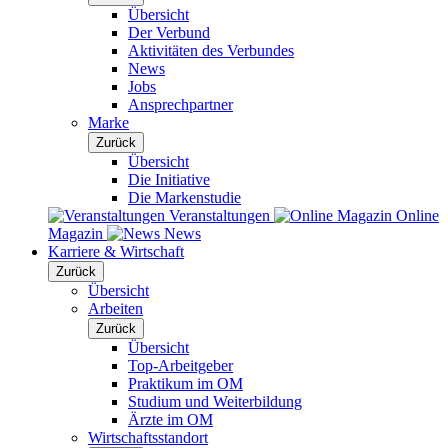
Übersicht
Der Verbund
Aktivitäten des Verbundes
News
Jobs
Ansprechpartner
Marke
Zurück
Übersicht
Die Initiative
Die Markenstudie
Veranstaltungen
Online
Magazin
News
Karriere & Wirtschaft
Zurück
Übersicht
Arbeiten
Zurück
Übersicht
Top-Arbeitgeber
Praktikum im OM
Studium und Weiterbildung
Ärzte im OM
Wirtschaftsstandort