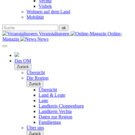
Vechta
Visbek
Wohnen auf dem Land
Mobilität
Veranstaltungen
Online-
Magazin
News
Das OM
Zurück
Übersicht
Die Region
Zurück
Übersicht
Land & Leute
Lage
Landkreis Cloppenburg
Landkreis Vechta
Daten zur Region
Familientag
Über uns
Zurück