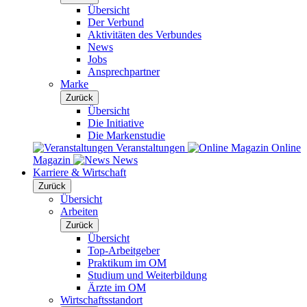
Übersicht
Der Verbund
Aktivitäten des Verbundes
News
Jobs
Ansprechpartner
Marke
Zurück
Übersicht
Die Initiative
Die Markenstudie
Veranstaltungen
Online
Magazin
News
Karriere & Wirtschaft
Zurück
Übersicht
Arbeiten
Zurück
Übersicht
Top-Arbeitgeber
Praktikum im OM
Studium und Weiterbildung
Ärzte im OM
Wirtschaftsstandort