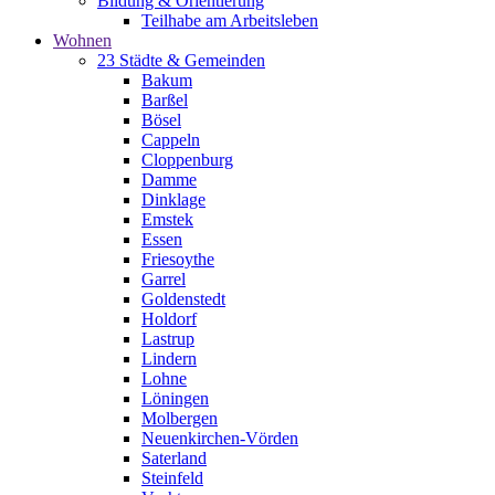
Bildung & Orientierung
Teilhabe am Arbeitsleben
Wohnen
23 Städte & Gemeinden
Bakum
Barßel
Bösel
Cappeln
Cloppenburg
Damme
Dinklage
Emstek
Essen
Friesoythe
Garrel
Goldenstedt
Holdorf
Lastrup
Lindern
Lohne
Löningen
Molbergen
Neuenkirchen-Vörden
Saterland
Steinfeld