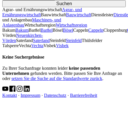
Agrar- und Ernährungswirtschaft
Agrar- und
Ernährungswirtschaft
Bauwirtschaft
Bauwirtschaft
Dienstleister
Dienstle
und Anlagenbau
Maschinen- und
Anlagenbau
Wirtschaftsregion
Wirtschaftsregion
Bakum
Bakum
Barßel
Barßel
Bösel
Bösel
Cappeln
Cappeln
Cloppenburg
Vörden
Neuenkirchen-
Vörden
Saterland
Saterland
Steinfeld
Steinfeld
Thülsfelder
TalsperreVechta
Vechta
Visbek
Visbek
Keine Suchergebnisse
Zu Ihrer Suchanfrage konnten leider
keine passenden
Unternehmen
gefunden werden. Bitte passen Sie Ihre Anfrage an
oder
setzen Sie die Suche auf die Standardwerte zurück
.
Kontakt
·
Impressum
·
Datenschutz
·
Barrierefreiheit