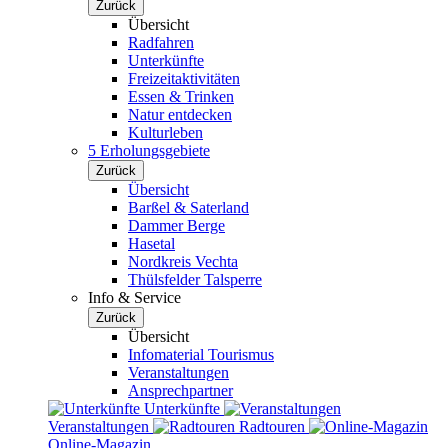
Zurück
Übersicht
Radfahren
Unterkünfte
Freizeitaktivitäten
Essen & Trinken
Natur entdecken
Kulturleben
5 Erholungsgebiete
Zurück
Übersicht
Barßel & Saterland
Dammer Berge
Hasetal
Nordkreis Vechta
Thülsfelder Talsperre
Info & Service
Zurück
Übersicht
Infomaterial Tourismus
Veranstaltungen
Ansprechpartner
Unterkünfte
Veranstaltungen
Radtouren
Online-Magazin