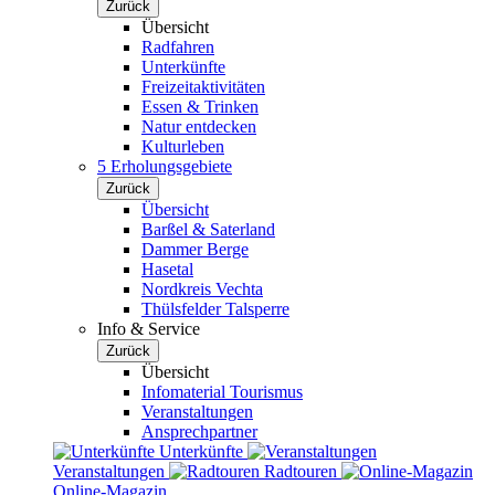
Zurück
Übersicht
Radfahren
Unterkünfte
Freizeitaktivitäten
Essen & Trinken
Natur entdecken
Kulturleben
5 Erholungsgebiete
Zurück
Übersicht
Barßel & Saterland
Dammer Berge
Hasetal
Nordkreis Vechta
Thülsfelder Talsperre
Info & Service
Zurück
Übersicht
Infomaterial Tourismus
Veranstaltungen
Ansprechpartner
Unterkünfte
Veranstaltungen
Radtouren
Online-Magazin