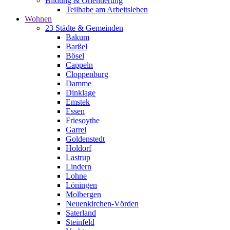
Bildung & Orientierung
Teilhabe am Arbeitsleben
Wohnen
23 Städte & Gemeinden
Bakum
Barßel
Bösel
Cappeln
Cloppenburg
Damme
Dinklage
Emstek
Essen
Friesoythe
Garrel
Goldenstedt
Holdorf
Lastrup
Lindern
Lohne
Löningen
Molbergen
Neuenkirchen-Vörden
Saterland
Steinfeld