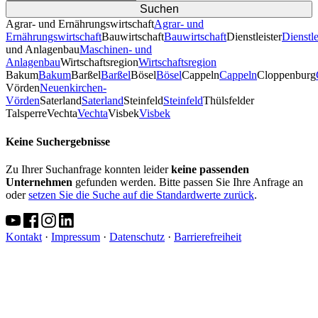
Agrar- und Ernährungswirtschaft
Agrar- und
Ernährungswirtschaft
Bauwirtschaft
Bauwirtschaft
Dienstleister
Dienstle
und Anlagenbau
Maschinen- und
Anlagenbau
Wirtschaftsregion
Wirtschaftsregion
Bakum
Bakum
Barßel
Barßel
Bösel
Bösel
Cappeln
Cappeln
Cloppenburg
Vörden
Neuenkirchen-
Vörden
Saterland
Saterland
Steinfeld
Steinfeld
Thülsfelder
TalsperreVechta
Vechta
Visbek
Visbek
Keine Suchergebnisse
Zu Ihrer Suchanfrage konnten leider
keine passenden
Unternehmen
gefunden werden. Bitte passen Sie Ihre Anfrage an
oder
setzen Sie die Suche auf die Standardwerte zurück
.
Kontakt
·
Impressum
·
Datenschutz
·
Barrierefreiheit