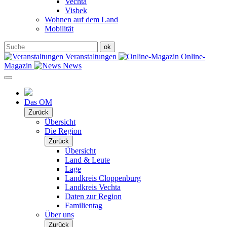
Vechta
Visbek
Wohnen auf dem Land
Mobilität
Veranstaltungen
Online-
Magazin
News
Das OM
Zurück
Übersicht
Die Region
Zurück
Übersicht
Land & Leute
Lage
Landkreis Cloppenburg
Landkreis Vechta
Daten zur Region
Familientag
Über uns
Zurück