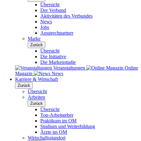
Übersicht
Der Verbund
Aktivitäten des Verbundes
News
Jobs
Ansprechpartner
Marke
Zurück
Übersicht
Die Initiative
Die Markenstudie
Veranstaltungen
Online
Magazin
News
Karriere & Wirtschaft
Zurück
Übersicht
Arbeiten
Zurück
Übersicht
Top-Arbeitgeber
Praktikum im OM
Studium und Weiterbildung
Ärzte im OM
Wirtschaftsstandort