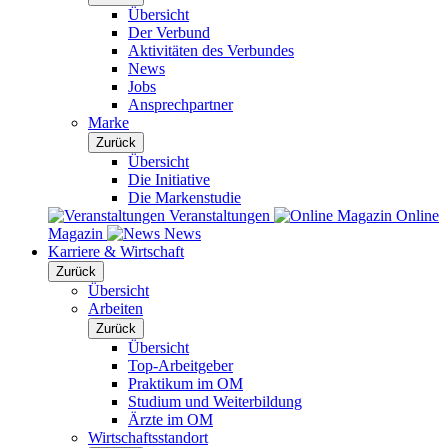
Übersicht
Der Verbund
Aktivitäten des Verbundes
News
Jobs
Ansprechpartner
Marke
Zurück
Übersicht
Die Initiative
Die Markenstudie
Veranstaltungen
Online
Magazin
News
Karriere & Wirtschaft
Zurück
Übersicht
Arbeiten
Zurück
Übersicht
Top-Arbeitgeber
Praktikum im OM
Studium und Weiterbildung
Ärzte im OM
Wirtschaftsstandort