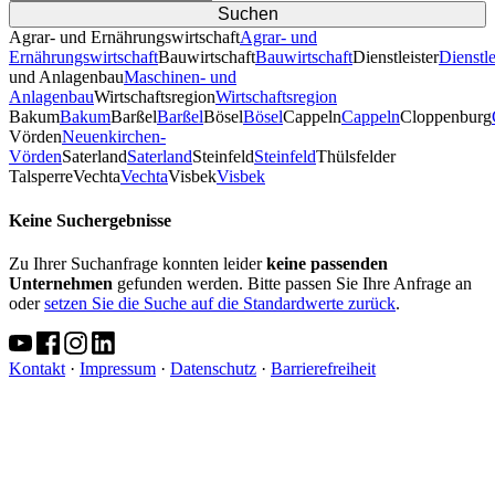
Agrar- und Ernährungswirtschaft
Agrar- und
Ernährungswirtschaft
Bauwirtschaft
Bauwirtschaft
Dienstleister
Dienstle
und Anlagenbau
Maschinen- und
Anlagenbau
Wirtschaftsregion
Wirtschaftsregion
Bakum
Bakum
Barßel
Barßel
Bösel
Bösel
Cappeln
Cappeln
Cloppenburg
Vörden
Neuenkirchen-
Vörden
Saterland
Saterland
Steinfeld
Steinfeld
Thülsfelder
TalsperreVechta
Vechta
Visbek
Visbek
Keine Suchergebnisse
Zu Ihrer Suchanfrage konnten leider
keine passenden
Unternehmen
gefunden werden. Bitte passen Sie Ihre Anfrage an
oder
setzen Sie die Suche auf die Standardwerte zurück
.
Kontakt
·
Impressum
·
Datenschutz
·
Barrierefreiheit