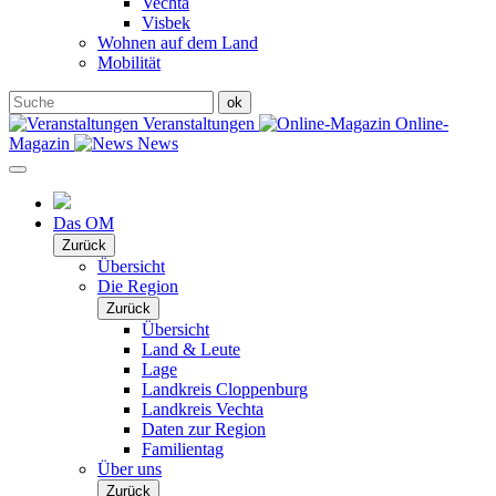
Vechta
Visbek
Wohnen auf dem Land
Mobilität
Veranstaltungen
Online-
Magazin
News
Das OM
Zurück
Übersicht
Die Region
Zurück
Übersicht
Land & Leute
Lage
Landkreis Cloppenburg
Landkreis Vechta
Daten zur Region
Familientag
Über uns
Zurück