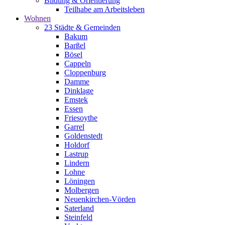
Bildung & Orientierung
Teilhabe am Arbeitsleben
Wohnen
23 Städte & Gemeinden
Bakum
Barßel
Bösel
Cappeln
Cloppenburg
Damme
Dinklage
Emstek
Essen
Friesoythe
Garrel
Goldenstedt
Holdorf
Lastrup
Lindern
Lohne
Löningen
Molbergen
Neuenkirchen-Vörden
Saterland
Steinfeld