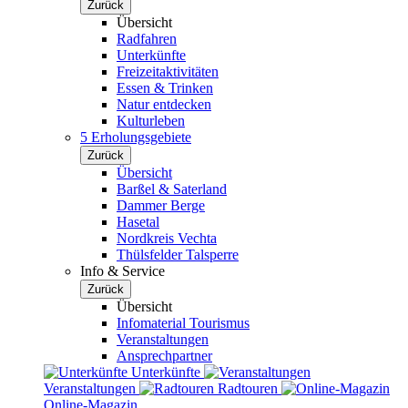
Zurück
Übersicht
Radfahren
Unterkünfte
Freizeitaktivitäten
Essen & Trinken
Natur entdecken
Kulturleben
5 Erholungsgebiete
Zurück
Übersicht
Barßel & Saterland
Dammer Berge
Hasetal
Nordkreis Vechta
Thülsfelder Talsperre
Info & Service
Zurück
Übersicht
Infomaterial Tourismus
Veranstaltungen
Ansprechpartner
Unterkünfte
Veranstaltungen
Radtouren
Online-Magazin