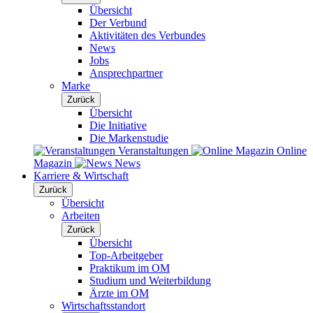
Übersicht
Der Verbund
Aktivitäten des Verbundes
News
Jobs
Ansprechpartner
Marke
Zurück
Übersicht
Die Initiative
Die Markenstudie
Veranstaltungen
Online
Magazin
News
Karriere & Wirtschaft
Zurück
Übersicht
Arbeiten
Zurück
Übersicht
Top-Arbeitgeber
Praktikum im OM
Studium und Weiterbildung
Ärzte im OM
Wirtschaftsstandort