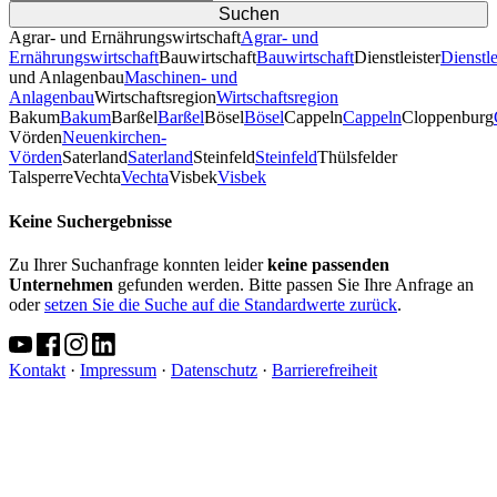
Agrar- und Ernährungswirtschaft
Agrar- und
Ernährungswirtschaft
Bauwirtschaft
Bauwirtschaft
Dienstleister
Dienstle
und Anlagenbau
Maschinen- und
Anlagenbau
Wirtschaftsregion
Wirtschaftsregion
Bakum
Bakum
Barßel
Barßel
Bösel
Bösel
Cappeln
Cappeln
Cloppenburg
Vörden
Neuenkirchen-
Vörden
Saterland
Saterland
Steinfeld
Steinfeld
Thülsfelder
TalsperreVechta
Vechta
Visbek
Visbek
Keine Suchergebnisse
Zu Ihrer Suchanfrage konnten leider
keine passenden
Unternehmen
gefunden werden. Bitte passen Sie Ihre Anfrage an
oder
setzen Sie die Suche auf die Standardwerte zurück
.
Kontakt
·
Impressum
·
Datenschutz
·
Barrierefreiheit