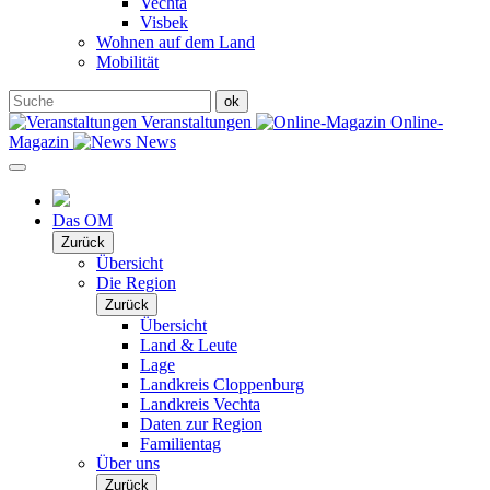
Vechta
Visbek
Wohnen auf dem Land
Mobilität
Veranstaltungen
Online-
Magazin
News
Das OM
Zurück
Übersicht
Die Region
Zurück
Übersicht
Land & Leute
Lage
Landkreis Cloppenburg
Landkreis Vechta
Daten zur Region
Familientag
Über uns
Zurück