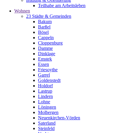
Bildung & Orientierung
Teilhabe am Arbeitsleben
Wohnen
23 Städte & Gemeinden
Bakum
Barßel
Bösel
Cappeln
Cloppenburg
Damme
Dinklage
Emstek
Essen
Friesoythe
Garrel
Goldenstedt
Holdorf
Lastrup
Lindern
Lohne
Löningen
Molbergen
Neuenkirchen-Vörden
Saterland
Steinfeld