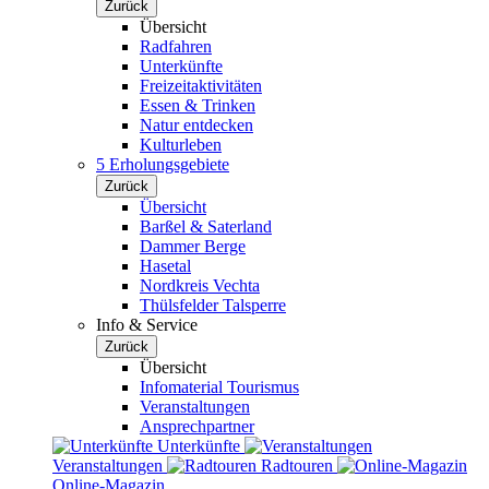
Zurück
Übersicht
Radfahren
Unterkünfte
Freizeitaktivitäten
Essen & Trinken
Natur entdecken
Kulturleben
5 Erholungsgebiete
Zurück
Übersicht
Barßel & Saterland
Dammer Berge
Hasetal
Nordkreis Vechta
Thülsfelder Talsperre
Info & Service
Zurück
Übersicht
Infomaterial Tourismus
Veranstaltungen
Ansprechpartner
Unterkünfte
Veranstaltungen
Radtouren
Online-Magazin