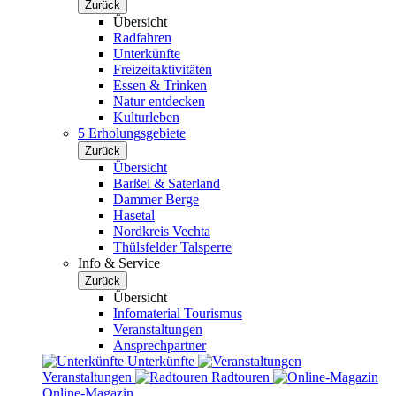
Zurück
Übersicht
Radfahren
Unterkünfte
Freizeitaktivitäten
Essen & Trinken
Natur entdecken
Kulturleben
5 Erholungsgebiete
Zurück
Übersicht
Barßel & Saterland
Dammer Berge
Hasetal
Nordkreis Vechta
Thülsfelder Talsperre
Info & Service
Zurück
Übersicht
Infomaterial Tourismus
Veranstaltungen
Ansprechpartner
Unterkünfte
Veranstaltungen
Radtouren
Online-Magazin