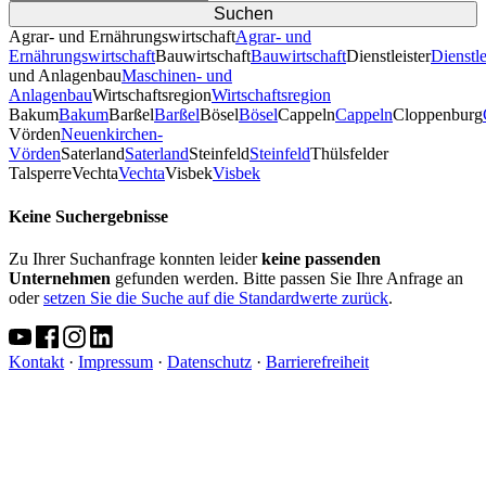
Agrar- und Ernährungswirtschaft
Agrar- und
Ernährungswirtschaft
Bauwirtschaft
Bauwirtschaft
Dienstleister
Dienstle
und Anlagenbau
Maschinen- und
Anlagenbau
Wirtschaftsregion
Wirtschaftsregion
Bakum
Bakum
Barßel
Barßel
Bösel
Bösel
Cappeln
Cappeln
Cloppenburg
Vörden
Neuenkirchen-
Vörden
Saterland
Saterland
Steinfeld
Steinfeld
Thülsfelder
TalsperreVechta
Vechta
Visbek
Visbek
Keine Suchergebnisse
Zu Ihrer Suchanfrage konnten leider
keine passenden
Unternehmen
gefunden werden. Bitte passen Sie Ihre Anfrage an
oder
setzen Sie die Suche auf die Standardwerte zurück
.
Kontakt
·
Impressum
·
Datenschutz
·
Barrierefreiheit