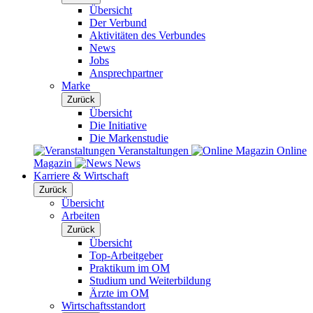
Übersicht
Der Verbund
Aktivitäten des Verbundes
News
Jobs
Ansprechpartner
Marke
Zurück
Übersicht
Die Initiative
Die Markenstudie
Veranstaltungen
Online
Magazin
News
Karriere & Wirtschaft
Zurück
Übersicht
Arbeiten
Zurück
Übersicht
Top-Arbeitgeber
Praktikum im OM
Studium und Weiterbildung
Ärzte im OM
Wirtschaftsstandort