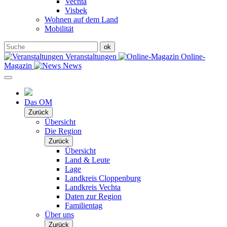
Vechta
Visbek
Wohnen auf dem Land
Mobilität
Veranstaltungen
Online-
Magazin
News
Das OM
Zurück
Übersicht
Die Region
Zurück
Übersicht
Land & Leute
Lage
Landkreis Cloppenburg
Landkreis Vechta
Daten zur Region
Familientag
Über uns
Zurück