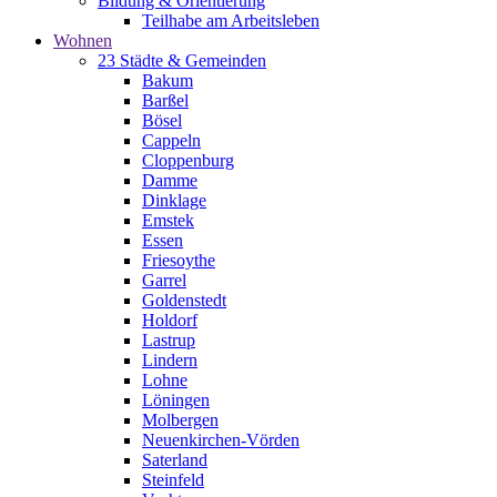
Bildung & Orientierung
Teilhabe am Arbeitsleben
Wohnen
23 Städte & Gemeinden
Bakum
Barßel
Bösel
Cappeln
Cloppenburg
Damme
Dinklage
Emstek
Essen
Friesoythe
Garrel
Goldenstedt
Holdorf
Lastrup
Lindern
Lohne
Löningen
Molbergen
Neuenkirchen-Vörden
Saterland
Steinfeld