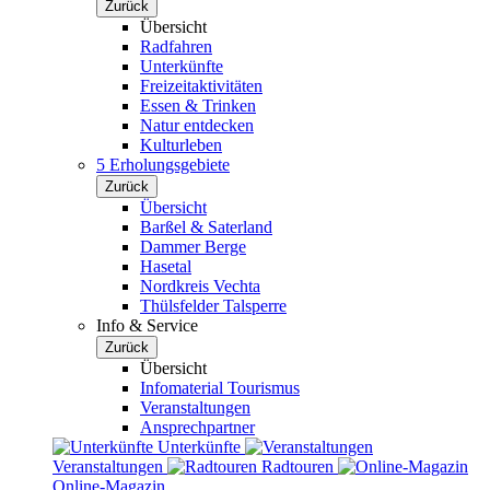
Zurück
Übersicht
Radfahren
Unterkünfte
Freizeitaktivitäten
Essen & Trinken
Natur entdecken
Kulturleben
5 Erholungsgebiete
Zurück
Übersicht
Barßel & Saterland
Dammer Berge
Hasetal
Nordkreis Vechta
Thülsfelder Talsperre
Info & Service
Zurück
Übersicht
Infomaterial Tourismus
Veranstaltungen
Ansprechpartner
Unterkünfte
Veranstaltungen
Radtouren
Online-Magazin