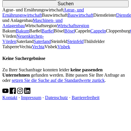
Agrar- und Ernährungswirtschaft
Agrar- und
Ernährungswirtschaft
Bauwirtschaft
Bauwirtschaft
Dienstleister
Dienstle
und Anlagenbau
Maschinen- und
Anlagenbau
Wirtschaftsregion
Wirtschaftsregion
Bakum
Bakum
Barßel
Barßel
Bösel
Bösel
Cappeln
Cappeln
Cloppenburg
Vörden
Neuenkirchen-
Vörden
Saterland
Saterland
Steinfeld
Steinfeld
Thülsfelder
TalsperreVechta
Vechta
Visbek
Visbek
Keine Suchergebnisse
Zu Ihrer Suchanfrage konnten leider
keine passenden
Unternehmen
gefunden werden. Bitte passen Sie Ihre Anfrage an
oder
setzen Sie die Suche auf die Standardwerte zurück
.
Kontakt
·
Impressum
·
Datenschutz
·
Barrierefreiheit