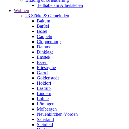
Bildung & Orientierung
Teilhabe am Arbeitsleben
Wohnen
23 Städte & Gemeinden
Bakum
Barßel
Bösel
Cappeln
Cloppenburg
Damme
Dinklage
Emstek
Essen
Friesoythe
Garrel
Goldenstedt
Holdorf
Lastrup
Lindern
Lohne
Löningen
Molbergen
Neuenkirchen-Vörden
Saterland
Steinfeld