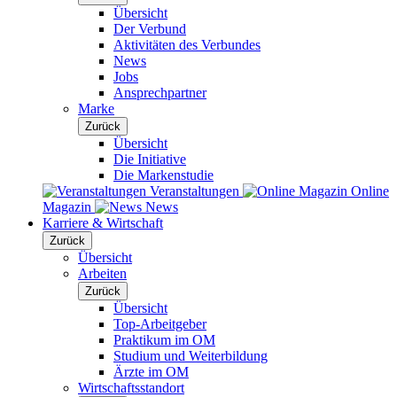
Übersicht
Der Verbund
Aktivitäten des Verbundes
News
Jobs
Ansprechpartner
Marke
Zurück
Übersicht
Die Initiative
Die Markenstudie
Veranstaltungen
Online
Magazin
News
Karriere & Wirtschaft
Zurück
Übersicht
Arbeiten
Zurück
Übersicht
Top-Arbeitgeber
Praktikum im OM
Studium und Weiterbildung
Ärzte im OM
Wirtschaftsstandort