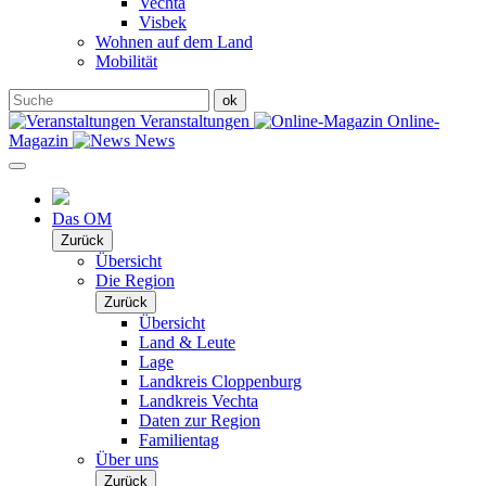
Vechta
Visbek
Wohnen auf dem Land
Mobilität
Veranstaltungen
Online-
Magazin
News
Das OM
Zurück
Übersicht
Die Region
Zurück
Übersicht
Land & Leute
Lage
Landkreis Cloppenburg
Landkreis Vechta
Daten zur Region
Familientag
Über uns
Zurück