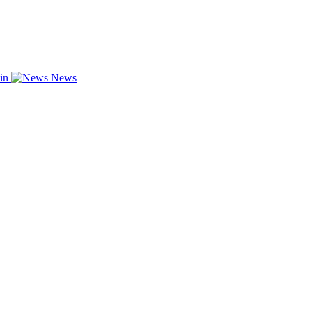
zin
News