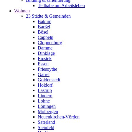
Bildung & Orientierung
Teilhabe am Arbeitsleben
Wohnen
23 Städte & Gemeinden
Bakum
Barßel
Bösel
Cappeln
Cloppenburg
Damme
Dinklage
Emstek
Essen
Friesoythe
Garrel
Goldenstedt
Holdorf
Lastrup
Lindern
Lohne
Löningen
Molbergen
Neuenkirchen-Vörden
Saterland
Steinfeld