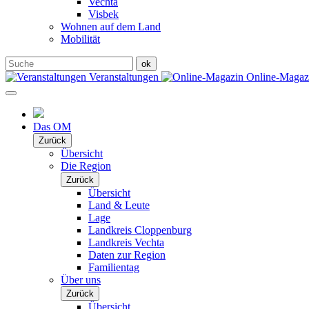
Vechta
Visbek
Wohnen auf dem Land
Mobilität
Veranstaltungen
Online-Maga
Das OM
Zurück
Übersicht
Die Region
Zurück
Übersicht
Land & Leute
Lage
Landkreis Cloppenburg
Landkreis Vechta
Daten zur Region
Familientag
Über uns
Zurück
Übersicht