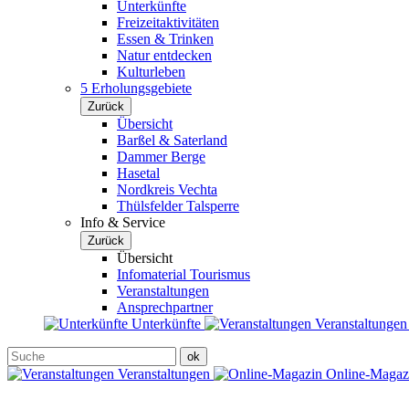
Unterkünfte
Freizeitaktivitäten
Essen & Trinken
Natur entdecken
Kulturleben
5 Erholungsgebiete
Zurück
Übersicht
Barßel & Saterland
Dammer Berge
Hasetal
Nordkreis Vechta
Thülsfelder Talsperre
Info & Service
Zurück
Übersicht
Infomaterial Tourismus
Veranstaltungen
Ansprechpartner
Unterkünfte
Veranstaltunge
Veranstaltungen
Online-Maga