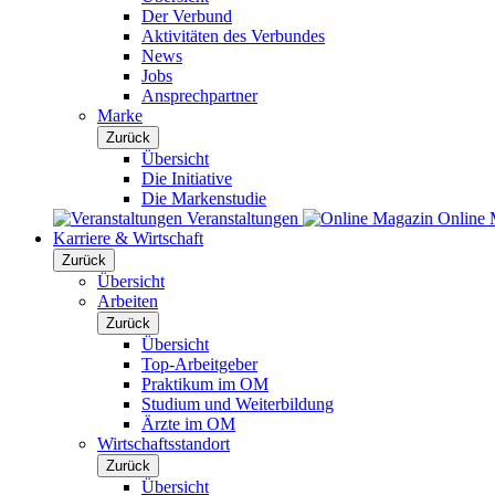
Der Verbund
Aktivitäten des Verbundes
News
Jobs
Ansprechpartner
Marke
Zurück
Übersicht
Die Initiative
Die Markenstudie
Veranstaltungen
Online 
Karriere & Wirtschaft
Zurück
Übersicht
Arbeiten
Zurück
Übersicht
Top-Arbeitgeber
Praktikum im OM
Studium und Weiterbildung
Ärzte im OM
Wirtschaftsstandort
Zurück
Übersicht