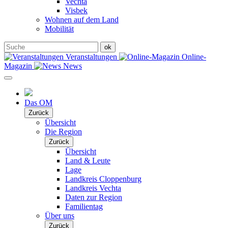
Vechta
Visbek
Wohnen auf dem Land
Mobilität
Veranstaltungen
Online-
Magazin
News
Das OM
Zurück
Übersicht
Die Region
Zurück
Übersicht
Land & Leute
Lage
Landkreis Cloppenburg
Landkreis Vechta
Daten zur Region
Familientag
Über uns
Zurück