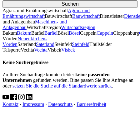
Agrar- und Ernährungswirtschaft
Agrar- und
Ernährungswirtschaft
Bauwirtschaft
Bauwirtschaft
Dienstleister
Dienstle
und Anlagenbau
Maschinen- und
Anlagenbau
Wirtschaftsregion
Wirtschaftsregion
Bakum
Bakum
Barßel
Barßel
Bösel
Bösel
Cappeln
Cappeln
Cloppenburg
Vörden
Neuenkirchen-
Vörden
Saterland
Saterland
Steinfeld
Steinfeld
Thülsfelder
TalsperreVechta
Vechta
Visbek
Visbek
Keine Suchergebnisse
Zu Ihrer Suchanfrage konnten leider
keine passenden
Unternehmen
gefunden werden. Bitte passen Sie Ihre Anfrage an
oder
setzen Sie die Suche auf die Standardwerte zurück
.
Kontakt
·
Impressum
·
Datenschutz
·
Barrierefreiheit