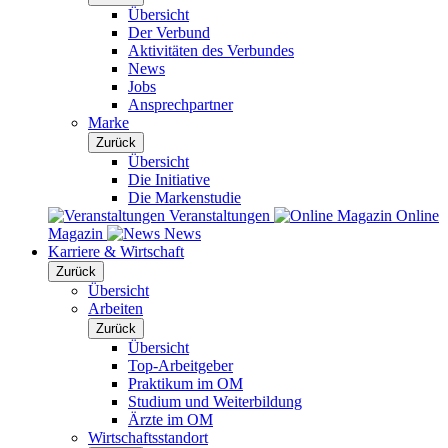
Übersicht
Der Verbund
Aktivitäten des Verbundes
News
Jobs
Ansprechpartner
Marke
Zurück
Übersicht
Die Initiative
Die Markenstudie
Veranstaltungen
Online
Magazin
News
Karriere & Wirtschaft
Zurück
Übersicht
Arbeiten
Zurück
Übersicht
Top-Arbeitgeber
Praktikum im OM
Studium und Weiterbildung
Ärzte im OM
Wirtschaftsstandort