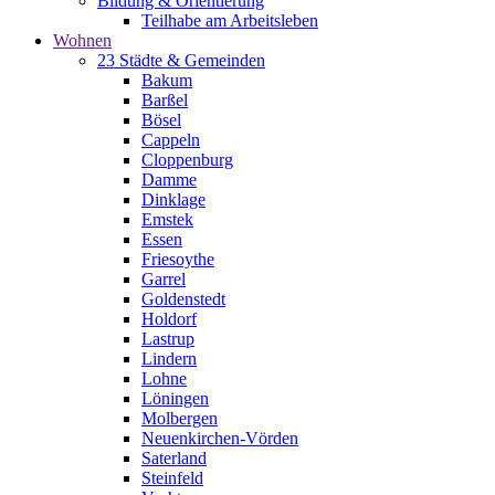
Bildung & Orientierung
Teilhabe am Arbeitsleben
Wohnen
23 Städte & Gemeinden
Bakum
Barßel
Bösel
Cappeln
Cloppenburg
Damme
Dinklage
Emstek
Essen
Friesoythe
Garrel
Goldenstedt
Holdorf
Lastrup
Lindern
Lohne
Löningen
Molbergen
Neuenkirchen-Vörden
Saterland
Steinfeld