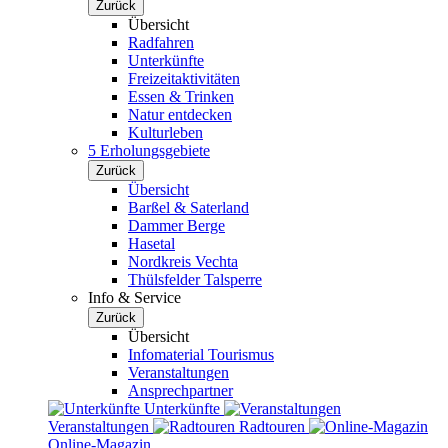
Zurück
Übersicht
Radfahren
Unterkünfte
Freizeitaktivitäten
Essen & Trinken
Natur entdecken
Kulturleben
5 Erholungsgebiete
Zurück
Übersicht
Barßel & Saterland
Dammer Berge
Hasetal
Nordkreis Vechta
Thülsfelder Talsperre
Info & Service
Zurück
Übersicht
Infomaterial Tourismus
Veranstaltungen
Ansprechpartner
Unterkünfte
Veranstaltungen
Radtouren
Online-Magazin