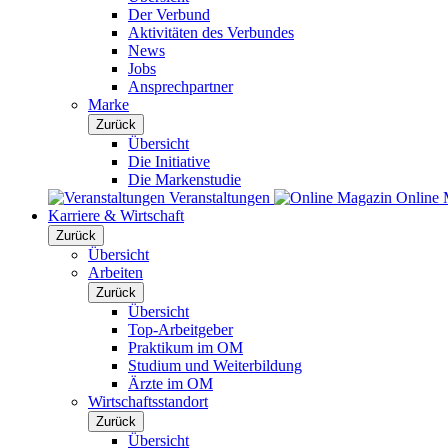
Der Verbund
Aktivitäten des Verbundes
News
Jobs
Ansprechpartner
Marke
Zurück
Übersicht
Die Initiative
Die Markenstudie
Veranstaltungen
Online 
Karriere & Wirtschaft
Zurück
Übersicht
Arbeiten
Zurück
Übersicht
Top-Arbeitgeber
Praktikum im OM
Studium und Weiterbildung
Ärzte im OM
Wirtschaftsstandort
Zurück
Übersicht