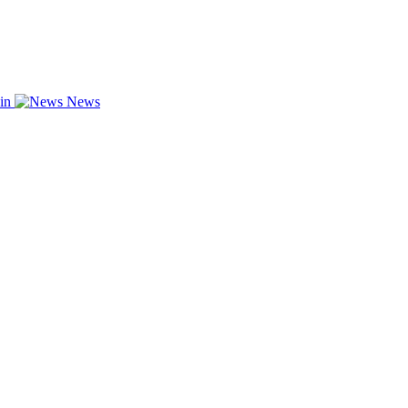
zin
News