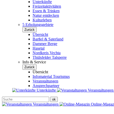
Unterkünfte
Freizeitaktivitäten
Essen & Trinken
Natur entdecken
Kulturleben
5 Erholungsgebiete
Zurück
Übersicht
Barßel & Saterland
Dammer Berge
Hasetal
Nordkreis Vechta
Thülsfelder Talsperre
Info & Service
Zurück
Übersicht
Infomaterial Tourismus
Veranstaltungen
Ansprechpartner
Unterkünfte
Veranstaltunge
Veranstaltungen
Online-Maga