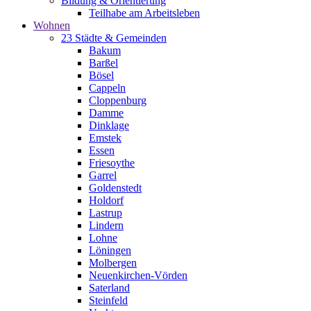
Bildung & Orientierung
Teilhabe am Arbeitsleben
Wohnen
23 Städte & Gemeinden
Bakum
Barßel
Bösel
Cappeln
Cloppenburg
Damme
Dinklage
Emstek
Essen
Friesoythe
Garrel
Goldenstedt
Holdorf
Lastrup
Lindern
Lohne
Löningen
Molbergen
Neuenkirchen-Vörden
Saterland
Steinfeld