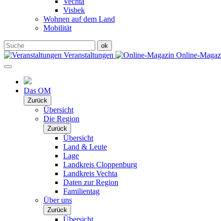
Vechta
Visbek
Wohnen auf dem Land
Mobilität
Veranstaltungen
Online-Maga
Das OM
Zurück
Übersicht
Die Region
Zurück
Übersicht
Land & Leute
Lage
Landkreis Cloppenburg
Landkreis Vechta
Daten zur Region
Familientag
Über uns
Zurück
Übersicht