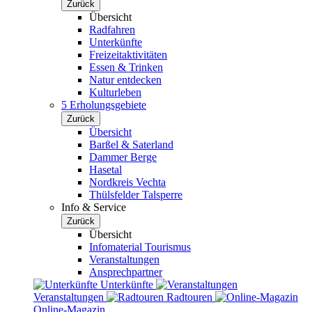
Zurück
Übersicht
Radfahren
Unterkünfte
Freizeitaktivitäten
Essen & Trinken
Natur entdecken
Kulturleben
5 Erholungsgebiete
Zurück
Übersicht
Barßel & Saterland
Dammer Berge
Hasetal
Nordkreis Vechta
Thülsfelder Talsperre
Info & Service
Zurück
Übersicht
Infomaterial Tourismus
Veranstaltungen
Ansprechpartner
Unterkünfte
Veranstaltungen
Radtouren
Online-Magazin