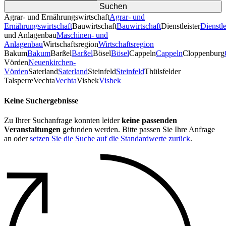
Agrar- und Ernährungswirtschaft
Agrar- und
Ernährungswirtschaft
Bauwirtschaft
Bauwirtschaft
Dienstleister
Dienstle
und Anlagenbau
Maschinen- und
Anlagenbau
Wirtschaftsregion
Wirtschaftsregion
Bakum
Bakum
Barßel
Barßel
Bösel
Bösel
Cappeln
Cappeln
Cloppenburg
Vörden
Neuenkirchen-
Vörden
Saterland
Saterland
Steinfeld
Steinfeld
Thülsfelder
TalsperreVechta
Vechta
Visbek
Visbek
Keine Suchergebnisse
Zu Ihrer Suchanfrage konnten leider
keine passenden
Veranstaltungen
gefunden werden. Bitte passen Sie Ihre Anfrage
an oder
setzen Sie die Suche auf die Standardwerte zurück
.