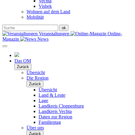
Vechta
Visbek
Wohnen auf dem Land
Mobilität
Veranstaltungen
Online-
Magazin
News
Das OM
Zurück
Übersicht
Die Region
Zurück
Übersicht
Land & Leute
Lage
Landkreis Cloppenburg
Landkreis Vechta
Daten zur Region
Familientag
Über uns
Zurück