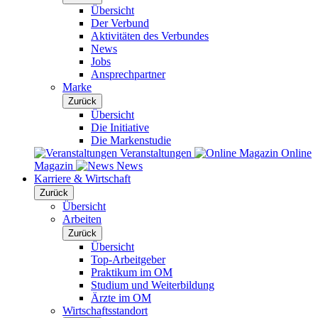
Übersicht
Der Verbund
Aktivitäten des Verbundes
News
Jobs
Ansprechpartner
Marke
Zurück
Übersicht
Die Initiative
Die Markenstudie
Veranstaltungen
Online
Magazin
News
Karriere & Wirtschaft
Zurück
Übersicht
Arbeiten
Zurück
Übersicht
Top-Arbeitgeber
Praktikum im OM
Studium und Weiterbildung
Ärzte im OM
Wirtschaftsstandort