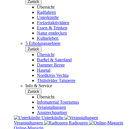
Zurück
Übersicht
Radfahren
Unterkünfte
Freizeitaktivitäten
Essen & Trinken
Natur entdecken
Kulturleben
5 Erholungsgebiete
Zurück
Übersicht
Barßel & Saterland
Dammer Berge
Hasetal
Nordkreis Vechta
Thülsfelder Talsperre
Info & Service
Zurück
Übersicht
Infomaterial Tourismus
Veranstaltungen
Ansprechpartner
Unterkünfte
Veranstaltungen
Radtouren
Online-Magazin