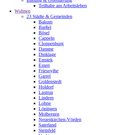
Bildung & Orientierung
Teilhabe am Arbeitsleben
Wohnen
23 Städte & Gemeinden
Bakum
Barßel
Bösel
Cappeln
Cloppenburg
Damme
Dinklage
Emstek
Essen
Friesoythe
Garrel
Goldenstedt
Holdorf
Lastrup
Lindern
Lohne
Löningen
Molbergen
Neuenkirchen-Vörden
Saterland
Steinfeld