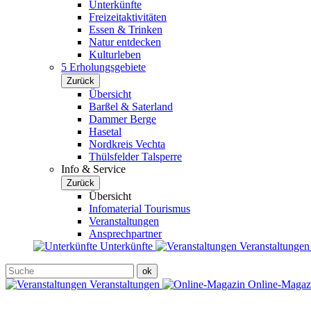
Unterkünfte
Freizeitaktivitäten
Essen & Trinken
Natur entdecken
Kulturleben
5 Erholungsgebiete
Zurück
Übersicht
Barßel & Saterland
Dammer Berge
Hasetal
Nordkreis Vechta
Thülsfelder Talsperre
Info & Service
Zurück
Übersicht
Infomaterial Tourismus
Veranstaltungen
Ansprechpartner
Unterkünfte
Veranstaltunge
Veranstaltungen
Online-Maga