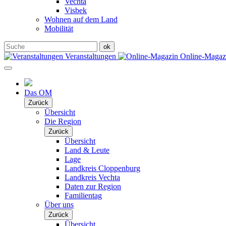
Vechta
Visbek
Wohnen auf dem Land
Mobilität
Veranstaltungen
Online-Maga
Das OM
Zurück
Übersicht
Die Region
Zurück
Übersicht
Land & Leute
Lage
Landkreis Cloppenburg
Landkreis Vechta
Daten zur Region
Familientag
Über uns
Zurück
Übersicht