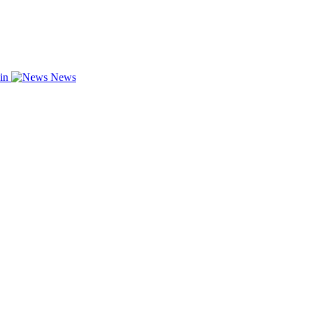
zin
News