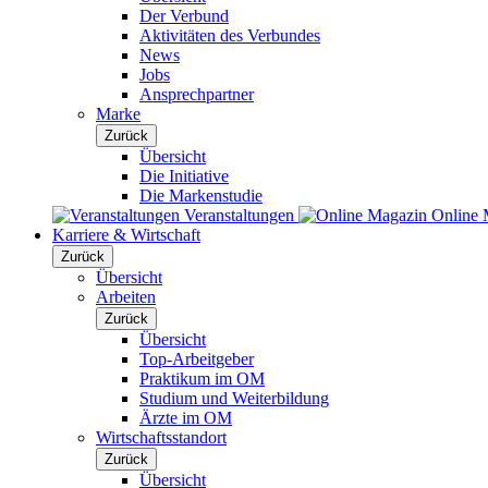
Der Verbund
Aktivitäten des Verbundes
News
Jobs
Ansprechpartner
Marke
Zurück
Übersicht
Die Initiative
Die Markenstudie
Veranstaltungen
Online 
Karriere & Wirtschaft
Zurück
Übersicht
Arbeiten
Zurück
Übersicht
Top-Arbeitgeber
Praktikum im OM
Studium und Weiterbildung
Ärzte im OM
Wirtschaftsstandort
Zurück
Übersicht