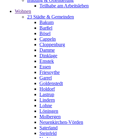
Bildung & Orientierung
Teilhabe am Arbeitsleben
Wohnen
23 Städte & Gemeinden
Bakum
Barßel
Bösel
Cappeln
Cloppenburg
Damme
Dinklage
Emstek
Essen
Friesoythe
Garrel
Goldenstedt
Holdorf
Lastrup
Lindern
Lohne
Löningen
Molbergen
Neuenkirchen-Vörden
Saterland
Steinfeld