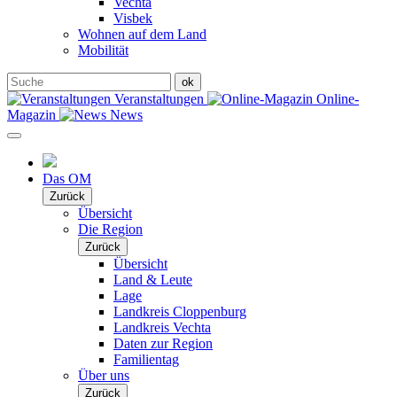
Vechta
Visbek
Wohnen auf dem Land
Mobilität
Veranstaltungen
Online-
Magazin
News
Das OM
Zurück
Übersicht
Die Region
Zurück
Übersicht
Land & Leute
Lage
Landkreis Cloppenburg
Landkreis Vechta
Daten zur Region
Familientag
Über uns
Zurück