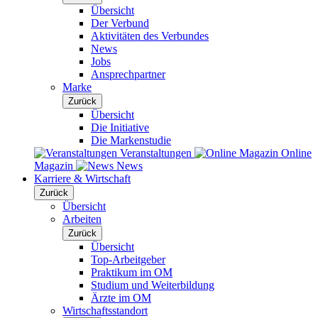
Übersicht
Der Verbund
Aktivitäten des Verbundes
News
Jobs
Ansprechpartner
Marke
Zurück
Übersicht
Die Initiative
Die Markenstudie
Veranstaltungen
Online
Magazin
News
Karriere & Wirtschaft
Zurück
Übersicht
Arbeiten
Zurück
Übersicht
Top-Arbeitgeber
Praktikum im OM
Studium und Weiterbildung
Ärzte im OM
Wirtschaftsstandort