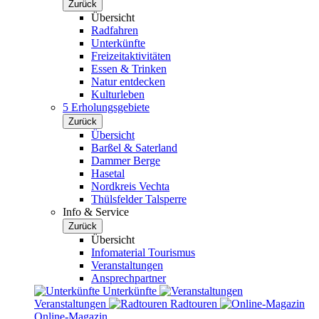
Zurück
Übersicht
Radfahren
Unterkünfte
Freizeitaktivitäten
Essen & Trinken
Natur entdecken
Kulturleben
5 Erholungsgebiete
Zurück
Übersicht
Barßel & Saterland
Dammer Berge
Hasetal
Nordkreis Vechta
Thülsfelder Talsperre
Info & Service
Zurück
Übersicht
Infomaterial Tourismus
Veranstaltungen
Ansprechpartner
Unterkünfte
Veranstaltungen
Radtouren
Online-Magazin