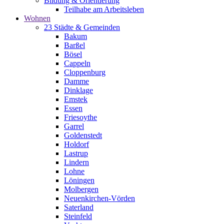
Bildung & Orientierung
Teilhabe am Arbeitsleben
Wohnen
23 Städte & Gemeinden
Bakum
Barßel
Bösel
Cappeln
Cloppenburg
Damme
Dinklage
Emstek
Essen
Friesoythe
Garrel
Goldenstedt
Holdorf
Lastrup
Lindern
Lohne
Löningen
Molbergen
Neuenkirchen-Vörden
Saterland
Steinfeld