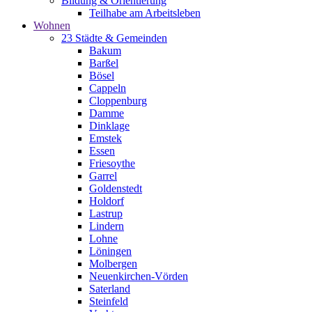
Bildung & Orientierung
Teilhabe am Arbeitsleben
Wohnen
23 Städte & Gemeinden
Bakum
Barßel
Bösel
Cappeln
Cloppenburg
Damme
Dinklage
Emstek
Essen
Friesoythe
Garrel
Goldenstedt
Holdorf
Lastrup
Lindern
Lohne
Löningen
Molbergen
Neuenkirchen-Vörden
Saterland
Steinfeld