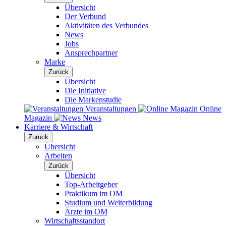
Übersicht
Der Verbund
Aktivitäten des Verbundes
News
Jobs
Ansprechpartner
Marke
Zurück
Übersicht
Die Initiative
Die Markenstudie
Veranstaltungen
Online
Magazin
News
Karriere & Wirtschaft
Zurück
Übersicht
Arbeiten
Zurück
Übersicht
Top-Arbeitgeber
Praktikum im OM
Studium und Weiterbildung
Ärzte im OM
Wirtschaftsstandort