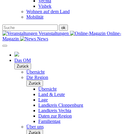
Vechta
Visbek
Wohnen auf dem Land
Mobilität
Veranstaltungen
Online-
Magazin
News
Das OM
Zurück
Übersicht
Die Region
Zurück
Übersicht
Land & Leute
Lage
Landkreis Cloppenburg
Landkreis Vechta
Daten zur Region
Familientag
Über uns
Zurück