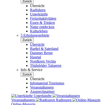
Zurück
Übersicht
Radfahren
Unterkünfte
Freizeitaktivitäten
Essen & Trinken
Natur entdecken
Kulturleben
5 Erholungsgebiete
Zurück
Übersicht
Barßel & Saterland
Dammer Berge
Hasetal
Nordkreis Vechta
Thülsfelder Talsperre
Info & Service
Zurück
Übersicht
Infomaterial Tourismus
Veranstaltungen
Ansprechpartner
Unterkünfte
Veranstaltungen
Radtouren
Online-Magazin