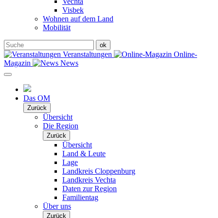
Vechta
Visbek
Wohnen auf dem Land
Mobilität
Veranstaltungen
Online-
Magazin
News
Das OM
Zurück
Übersicht
Die Region
Zurück
Übersicht
Land & Leute
Lage
Landkreis Cloppenburg
Landkreis Vechta
Daten zur Region
Familientag
Über uns
Zurück