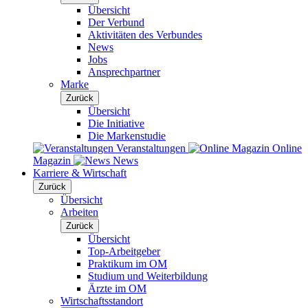
Übersicht
Der Verbund
Aktivitäten des Verbundes
News
Jobs
Ansprechpartner
Marke
Zurück
Übersicht
Die Initiative
Die Markenstudie
Veranstaltungen
Online
Magazin
News
Karriere & Wirtschaft
Zurück
Übersicht
Arbeiten
Zurück
Übersicht
Top-Arbeitgeber
Praktikum im OM
Studium und Weiterbildung
Ärzte im OM
Wirtschaftsstandort