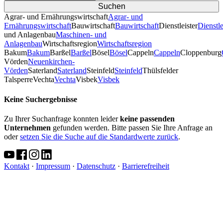
Agrar- und Ernährungswirtschaft
Agrar- und
Ernährungswirtschaft
Bauwirtschaft
Bauwirtschaft
Dienstleister
Dienstle
und Anlagenbau
Maschinen- und
Anlagenbau
Wirtschaftsregion
Wirtschaftsregion
Bakum
Bakum
Barßel
Barßel
Bösel
Bösel
Cappeln
Cappeln
Cloppenburg
Vörden
Neuenkirchen-
Vörden
Saterland
Saterland
Steinfeld
Steinfeld
Thülsfelder
TalsperreVechta
Vechta
Visbek
Visbek
Keine Suchergebnisse
Zu Ihrer Suchanfrage konnten leider
keine passenden
Unternehmen
gefunden werden. Bitte passen Sie Ihre Anfrage an
oder
setzen Sie die Suche auf die Standardwerte zurück
.
Kontakt
·
Impressum
·
Datenschutz
·
Barrierefreiheit