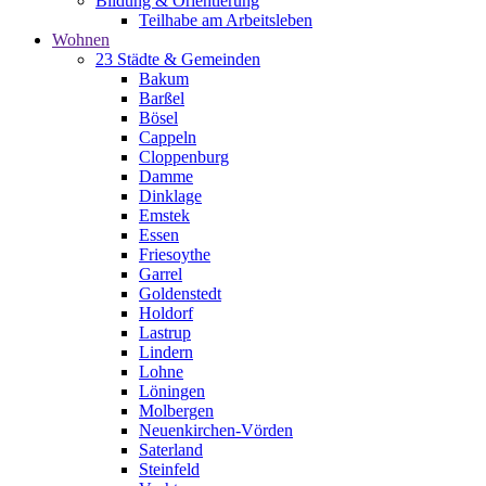
Bildung & Orientierung
Teilhabe am Arbeitsleben
Wohnen
23 Städte & Gemeinden
Bakum
Barßel
Bösel
Cappeln
Cloppenburg
Damme
Dinklage
Emstek
Essen
Friesoythe
Garrel
Goldenstedt
Holdorf
Lastrup
Lindern
Lohne
Löningen
Molbergen
Neuenkirchen-Vörden
Saterland
Steinfeld