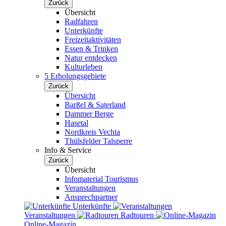
Zurück
Übersicht
Radfahren
Unterkünfte
Freizeitaktivitäten
Essen & Trinken
Natur entdecken
Kulturleben
5 Erholungsgebiete
Zurück
Übersicht
Barßel & Saterland
Dammer Berge
Hasetal
Nordkreis Vechta
Thülsfelder Talsperre
Info & Service
Zurück
Übersicht
Infomaterial Tourismus
Veranstaltungen
Ansprechpartner
Unterkünfte
Veranstaltungen
Radtouren
Online-Magazin