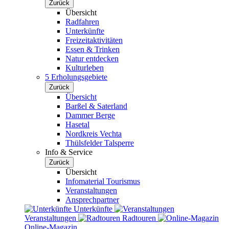
Zurück
Übersicht
Radfahren
Unterkünfte
Freizeitaktivitäten
Essen & Trinken
Natur entdecken
Kulturleben
5 Erholungsgebiete
Zurück
Übersicht
Barßel & Saterland
Dammer Berge
Hasetal
Nordkreis Vechta
Thülsfelder Talsperre
Info & Service
Zurück
Übersicht
Infomaterial Tourismus
Veranstaltungen
Ansprechpartner
Unterkünfte
Veranstaltungen
Radtouren
Online-Magazin