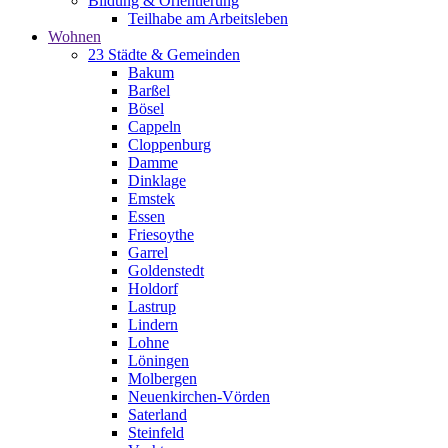
Bildung & Orientierung
Teilhabe am Arbeitsleben
Wohnen
23 Städte & Gemeinden
Bakum
Barßel
Bösel
Cappeln
Cloppenburg
Damme
Dinklage
Emstek
Essen
Friesoythe
Garrel
Goldenstedt
Holdorf
Lastrup
Lindern
Lohne
Löningen
Molbergen
Neuenkirchen-Vörden
Saterland
Steinfeld