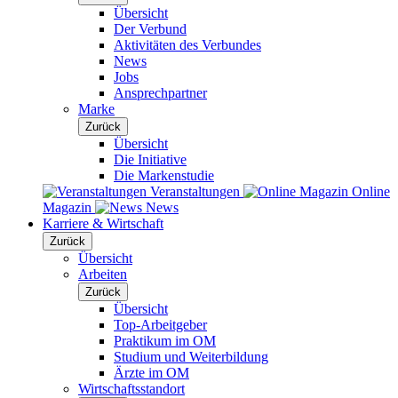
Übersicht
Der Verbund
Aktivitäten des Verbundes
News
Jobs
Ansprechpartner
Marke
Zurück
Übersicht
Die Initiative
Die Markenstudie
Veranstaltungen
Online
Magazin
News
Karriere & Wirtschaft
Zurück
Übersicht
Arbeiten
Zurück
Übersicht
Top-Arbeitgeber
Praktikum im OM
Studium und Weiterbildung
Ärzte im OM
Wirtschaftsstandort