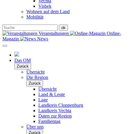
Vechta
Visbek
Wohnen auf dem Land
Mobilität
Veranstaltungen
Online-
Magazin
News
Das OM
Zurück
Übersicht
Die Region
Zurück
Übersicht
Land & Leute
Lage
Landkreis Cloppenburg
Landkreis Vechta
Daten zur Region
Familientag
Über uns
Zurück