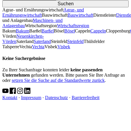
Agrar- und Ernährungswirtschaft
Agrar- und
Ernährungswirtschaft
Bauwirtschaft
Bauwirtschaft
Dienstleister
Dienstle
und Anlagenbau
Maschinen- und
Anlagenbau
Wirtschaftsregion
Wirtschaftsregion
Bakum
Bakum
Barßel
Barßel
Bösel
Bösel
Cappeln
Cappeln
Cloppenburg
Vörden
Neuenkirchen-
Vörden
Saterland
Saterland
Steinfeld
Steinfeld
Thülsfelder
TalsperreVechta
Vechta
Visbek
Visbek
Keine Suchergebnisse
Zu Ihrer Suchanfrage konnten leider
keine passenden
Unternehmen
gefunden werden. Bitte passen Sie Ihre Anfrage an
oder
setzen Sie die Suche auf die Standardwerte zurück
.
Kontakt
·
Impressum
·
Datenschutz
·
Barrierefreiheit