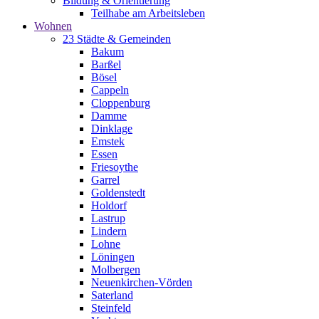
Bildung & Orientierung
Teilhabe am Arbeitsleben
Wohnen
23 Städte & Gemeinden
Bakum
Barßel
Bösel
Cappeln
Cloppenburg
Damme
Dinklage
Emstek
Essen
Friesoythe
Garrel
Goldenstedt
Holdorf
Lastrup
Lindern
Lohne
Löningen
Molbergen
Neuenkirchen-Vörden
Saterland
Steinfeld