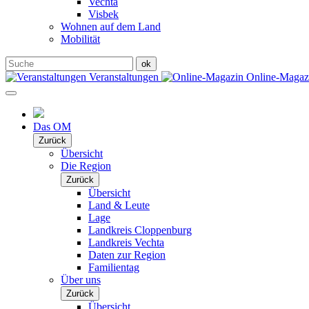
Vechta
Visbek
Wohnen auf dem Land
Mobilität
Veranstaltungen
Online-Maga
Das OM
Zurück
Übersicht
Die Region
Zurück
Übersicht
Land & Leute
Lage
Landkreis Cloppenburg
Landkreis Vechta
Daten zur Region
Familientag
Über uns
Zurück
Übersicht