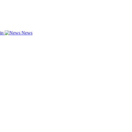
zin
News