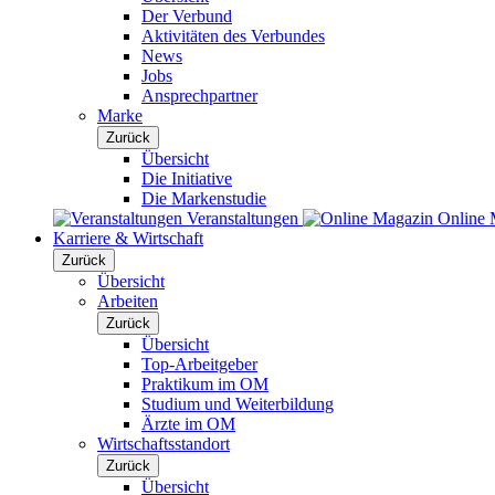
Der Verbund
Aktivitäten des Verbundes
News
Jobs
Ansprechpartner
Marke
Zurück
Übersicht
Die Initiative
Die Markenstudie
Veranstaltungen
Online 
Karriere & Wirtschaft
Zurück
Übersicht
Arbeiten
Zurück
Übersicht
Top-Arbeitgeber
Praktikum im OM
Studium und Weiterbildung
Ärzte im OM
Wirtschaftsstandort
Zurück
Übersicht