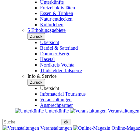
Unterkünfte
Freizeitaktivitäten
Essen & Trinken
Natur entdecken
Kulturleben
5 Erholungsgebiete
Zurück
Übersicht
Barßel & Saterland
Dammer Berge
Hasetal
Nordkreis Vechta
Thülsfelder Talsperre
Info & Service
Zurück
Übersicht
Infomaterial Tourismus
Veranstaltungen
Ansprechpartner
Unterkünfte
Veranstaltunge
Veranstaltungen
Online-Maga