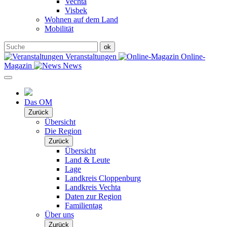
Vechta
Visbek
Wohnen auf dem Land
Mobilität
Veranstaltungen
Online-
Magazin
News
Das OM
Zurück
Übersicht
Die Region
Zurück
Übersicht
Land & Leute
Lage
Landkreis Cloppenburg
Landkreis Vechta
Daten zur Region
Familientag
Über uns
Zurück