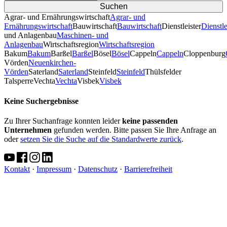
Agrar- und Ernährungswirtschaft
Agrar- und
Ernährungswirtschaft
Bauwirtschaft
Bauwirtschaft
Dienstleister
Dienstle
und Anlagenbau
Maschinen- und
Anlagenbau
Wirtschaftsregion
Wirtschaftsregion
Bakum
Bakum
Barßel
Barßel
Bösel
Bösel
Cappeln
Cappeln
Cloppenburg
Vörden
Neuenkirchen-
Vörden
Saterland
Saterland
Steinfeld
Steinfeld
Thülsfelder
TalsperreVechta
Vechta
Visbek
Visbek
Keine Suchergebnisse
Zu Ihrer Suchanfrage konnten leider
keine passenden
Unternehmen
gefunden werden. Bitte passen Sie Ihre Anfrage an
oder
setzen Sie die Suche auf die Standardwerte zurück
.
Kontakt
·
Impressum
·
Datenschutz
·
Barrierefreiheit