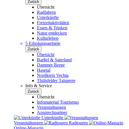
Zurück
Übersicht
Radfahren
Unterkünfte
Freizeitaktivitäten
Essen & Trinken
Natur entdecken
Kulturleben
5 Erholungsgebiete
Zurück
Übersicht
Barßel & Saterland
Dammer Berge
Hasetal
Nordkreis Vechta
Thülsfelder Talsperre
Info & Service
Zurück
Übersicht
Infomaterial Tourismus
Veranstaltungen
Ansprechpartner
Unterkünfte
Veranstaltungen
Radtouren
Online-Magazin