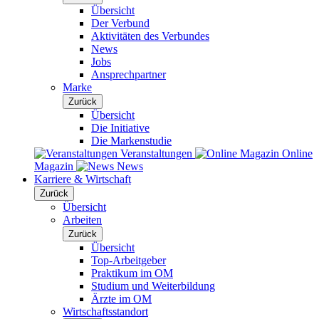
Übersicht
Der Verbund
Aktivitäten des Verbundes
News
Jobs
Ansprechpartner
Marke
Zurück
Übersicht
Die Initiative
Die Markenstudie
Veranstaltungen
Online
Magazin
News
Karriere & Wirtschaft
Zurück
Übersicht
Arbeiten
Zurück
Übersicht
Top-Arbeitgeber
Praktikum im OM
Studium und Weiterbildung
Ärzte im OM
Wirtschaftsstandort