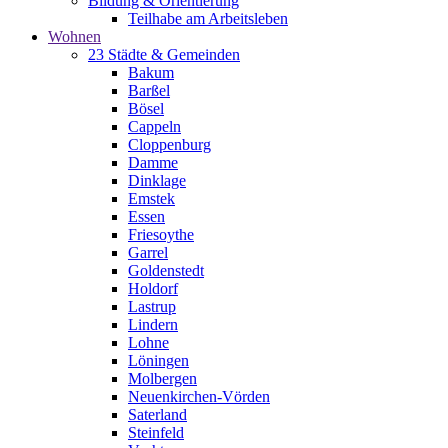
Bildung & Orientierung
Teilhabe am Arbeitsleben
Wohnen
23 Städte & Gemeinden
Bakum
Barßel
Bösel
Cappeln
Cloppenburg
Damme
Dinklage
Emstek
Essen
Friesoythe
Garrel
Goldenstedt
Holdorf
Lastrup
Lindern
Lohne
Löningen
Molbergen
Neuenkirchen-Vörden
Saterland
Steinfeld