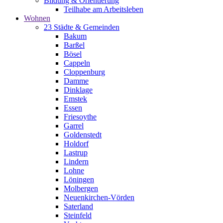
Bildung & Orientierung
Teilhabe am Arbeitsleben
Wohnen
23 Städte & Gemeinden
Bakum
Barßel
Bösel
Cappeln
Cloppenburg
Damme
Dinklage
Emstek
Essen
Friesoythe
Garrel
Goldenstedt
Holdorf
Lastrup
Lindern
Lohne
Löningen
Molbergen
Neuenkirchen-Vörden
Saterland
Steinfeld