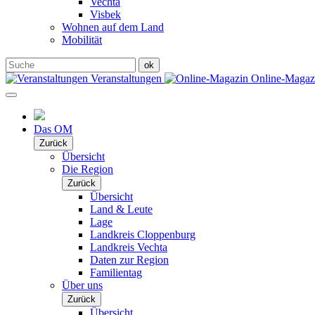
Vechta
Visbek
Wohnen auf dem Land
Mobilität
Veranstaltungen
Online-Maga
Das OM
Zurück
Übersicht
Die Region
Zurück
Übersicht
Land & Leute
Lage
Landkreis Cloppenburg
Landkreis Vechta
Daten zur Region
Familientag
Über uns
Zurück
Übersicht