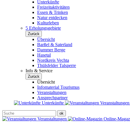
Unterkünfte
Freizeitaktivitäten
Essen & Trinken
Natur entdecken
Kulturleben
5 Erholungsgebiete
Zurück
Übersicht
Barßel & Saterland
Dammer Berge
Hasetal
Nordkreis Vechta
Thülsfelder Talsperre
Info & Service
Zurück
Übersicht
Infomaterial Tourismus
Veranstaltungen
Ansprechpartner
Unterkünfte
Veranstaltunge
Veranstaltungen
Online-Maga