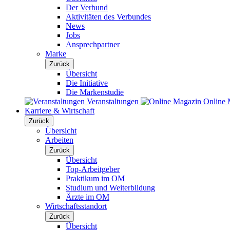
Der Verbund
Aktivitäten des Verbundes
News
Jobs
Ansprechpartner
Marke
Zurück
Übersicht
Die Initiative
Die Markenstudie
Veranstaltungen
Online 
Karriere & Wirtschaft
Zurück
Übersicht
Arbeiten
Zurück
Übersicht
Top-Arbeitgeber
Praktikum im OM
Studium und Weiterbildung
Ärzte im OM
Wirtschaftsstandort
Zurück
Übersicht