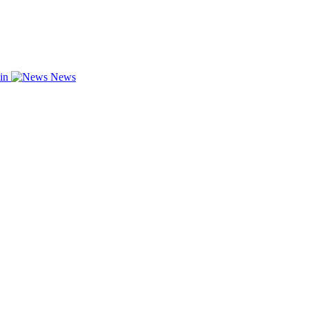
zin
News