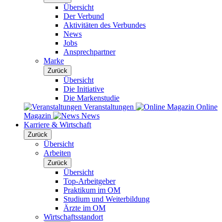
Übersicht
Der Verbund
Aktivitäten des Verbundes
News
Jobs
Ansprechpartner
Marke
Zurück
Übersicht
Die Initiative
Die Markenstudie
Veranstaltungen
Online
Magazin
News
Karriere & Wirtschaft
Zurück
Übersicht
Arbeiten
Zurück
Übersicht
Top-Arbeitgeber
Praktikum im OM
Studium und Weiterbildung
Ärzte im OM
Wirtschaftsstandort