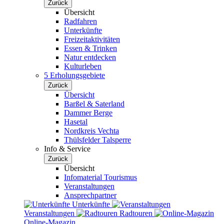
Zurück
Übersicht
Radfahren
Unterkünfte
Freizeitaktivitäten
Essen & Trinken
Natur entdecken
Kulturleben
5 Erholungsgebiete
Zurück
Übersicht
Barßel & Saterland
Dammer Berge
Hasetal
Nordkreis Vechta
Thülsfelder Talsperre
Info & Service
Zurück
Übersicht
Infomaterial Tourismus
Veranstaltungen
Ansprechpartner
Unterkünfte
Veranstaltungen
Radtouren
Online-Magazin