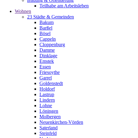
Bildung & Orientierung
Teilhabe am Arbeitsleben
Wohnen
23 Städte & Gemeinden
Bakum
Barßel
Bösel
Cappeln
Cloppenburg
Damme
Dinklage
Emstek
Essen
Friesoythe
Garrel
Goldenstedt
Holdorf
Lastrup
Lindern
Lohne
Löningen
Molbergen
Neuenkirchen-Vörden
Saterland
Steinfeld