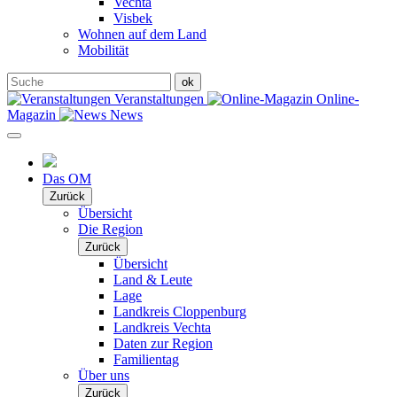
Vechta
Visbek
Wohnen auf dem Land
Mobilität
Veranstaltungen
Online-
Magazin
News
Das OM
Zurück
Übersicht
Die Region
Zurück
Übersicht
Land & Leute
Lage
Landkreis Cloppenburg
Landkreis Vechta
Daten zur Region
Familientag
Über uns
Zurück