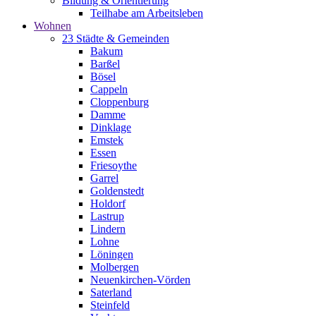
Bildung & Orientierung
Teilhabe am Arbeitsleben
Wohnen
23 Städte & Gemeinden
Bakum
Barßel
Bösel
Cappeln
Cloppenburg
Damme
Dinklage
Emstek
Essen
Friesoythe
Garrel
Goldenstedt
Holdorf
Lastrup
Lindern
Lohne
Löningen
Molbergen
Neuenkirchen-Vörden
Saterland
Steinfeld