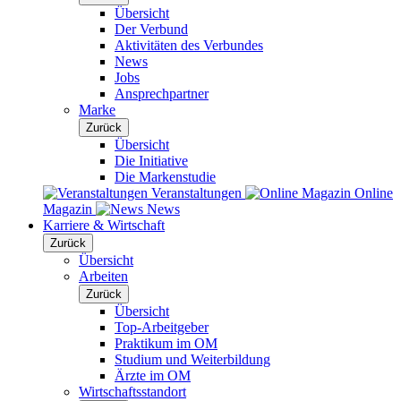
Übersicht
Der Verbund
Aktivitäten des Verbundes
News
Jobs
Ansprechpartner
Marke
Zurück
Übersicht
Die Initiative
Die Markenstudie
Veranstaltungen
Online
Magazin
News
Karriere & Wirtschaft
Zurück
Übersicht
Arbeiten
Zurück
Übersicht
Top-Arbeitgeber
Praktikum im OM
Studium und Weiterbildung
Ärzte im OM
Wirtschaftsstandort