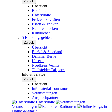
Zurück
Übersicht
Radfahren
Unterkünfte
Freizeitaktivitäten
Essen & Trinken
Natur entdecken
Kulturleben
5 Erholungsgebiete
Zurück
Übersicht
Barßel & Saterland
Dammer Berge
Hasetal
Nordkreis Vechta
Thülsfelder Talsperre
Info & Service
Zurück
Übersicht
Infomaterial Tourismus
Veranstaltungen
Ansprechpartner
Unterkünfte
Veranstaltungen
Radtouren
Online-Magazin