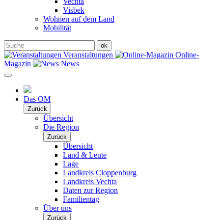
Vechta
Visbek
Wohnen auf dem Land
Mobilität
Veranstaltungen
Online-
Magazin
News
Das OM
Zurück
Übersicht
Die Region
Zurück
Übersicht
Land & Leute
Lage
Landkreis Cloppenburg
Landkreis Vechta
Daten zur Region
Familientag
Über uns
Zurück