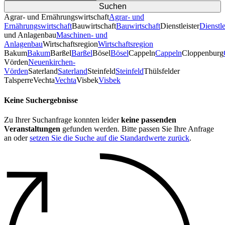
Agrar- und Ernährungswirtschaft
Agrar- und
Ernährungswirtschaft
Bauwirtschaft
Bauwirtschaft
Dienstleister
Dienstle
und Anlagenbau
Maschinen- und
Anlagenbau
Wirtschaftsregion
Wirtschaftsregion
Bakum
Bakum
Barßel
Barßel
Bösel
Bösel
Cappeln
Cappeln
Cloppenburg
Vörden
Neuenkirchen-
Vörden
Saterland
Saterland
Steinfeld
Steinfeld
Thülsfelder
TalsperreVechta
Vechta
Visbek
Visbek
Keine Suchergebnisse
Zu Ihrer Suchanfrage konnten leider
keine passenden
Veranstaltungen
gefunden werden. Bitte passen Sie Ihre Anfrage
an oder
setzen Sie die Suche auf die Standardwerte zurück
.