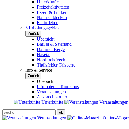
Unterkünfte
Freizeitaktivitäten
Essen & Trinken
Natur entdecken
Kulturleben
5 Erholungsgebiete
Zurück
Übersicht
Barßel & Saterland
Dammer Berge
Hasetal
Nordkreis Vechta
Thülsfelder Talsperre
Info & Service
Zurück
Übersicht
Infomaterial Tourismus
Veranstaltungen
Ansprechpartner
Unterkünfte
Veranstaltunge
Veranstaltungen
Online-Maga