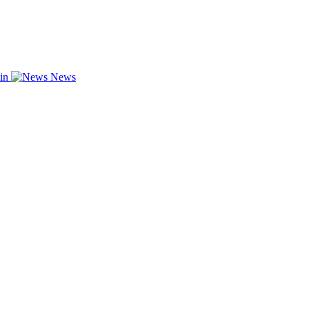
zin
News