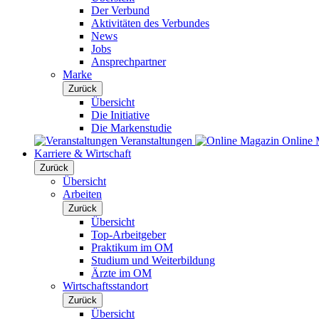
Der Verbund
Aktivitäten des Verbundes
News
Jobs
Ansprechpartner
Marke
Zurück
Übersicht
Die Initiative
Die Markenstudie
Veranstaltungen
Online 
Karriere & Wirtschaft
Zurück
Übersicht
Arbeiten
Zurück
Übersicht
Top-Arbeitgeber
Praktikum im OM
Studium und Weiterbildung
Ärzte im OM
Wirtschaftsstandort
Zurück
Übersicht