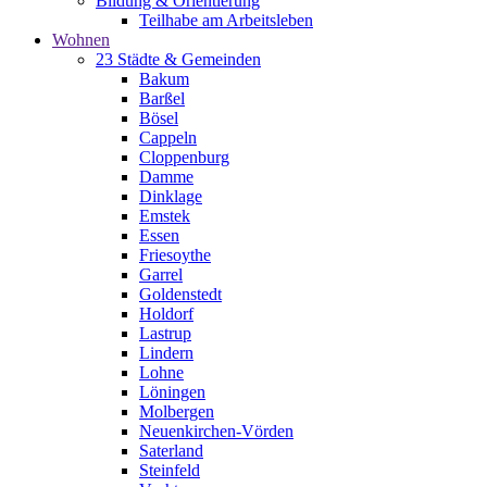
Bildung & Orientierung
Teilhabe am Arbeitsleben
Wohnen
23 Städte & Gemeinden
Bakum
Barßel
Bösel
Cappeln
Cloppenburg
Damme
Dinklage
Emstek
Essen
Friesoythe
Garrel
Goldenstedt
Holdorf
Lastrup
Lindern
Lohne
Löningen
Molbergen
Neuenkirchen-Vörden
Saterland
Steinfeld