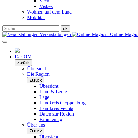
Vechta
Visbek
Wohnen auf dem Land
Mobilität
Veranstaltungen
Online-Maga
Das OM
Zurück
Übersicht
Die Region
Zurück
Übersicht
Land & Leute
Lage
Landkreis Cloppenburg
Landkreis Vechta
Daten zur Region
Familientag
Über uns
Zurück
Übersicht