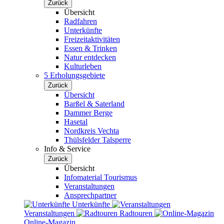
Zurück
Übersicht
Radfahren
Unterkünfte
Freizeitaktivitäten
Essen & Trinken
Natur entdecken
Kulturleben
5 Erholungsgebiete
Zurück
Übersicht
Barßel & Saterland
Dammer Berge
Hasetal
Nordkreis Vechta
Thülsfelder Talsperre
Info & Service
Zurück
Übersicht
Infomaterial Tourismus
Veranstaltungen
Ansprechpartner
Unterkünfte
Veranstaltungen
Radtouren
Online-Magazin