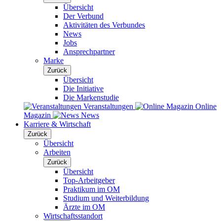
Übersicht
Der Verbund
Aktivitäten des Verbundes
News
Jobs
Ansprechpartner
Marke
Zurück
Übersicht
Die Initiative
Die Markenstudie
Veranstaltungen
Online
Magazin
News
Karriere & Wirtschaft
Zurück
Übersicht
Arbeiten
Zurück
Übersicht
Top-Arbeitgeber
Praktikum im OM
Studium und Weiterbildung
Ärzte im OM
Wirtschaftsstandort