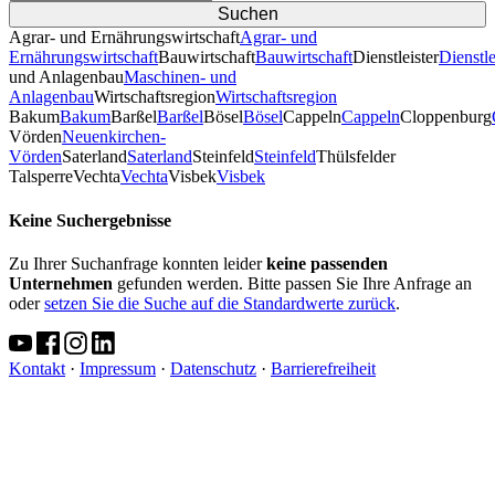
Agrar- und Ernährungswirtschaft
Agrar- und
Ernährungswirtschaft
Bauwirtschaft
Bauwirtschaft
Dienstleister
Dienstle
und Anlagenbau
Maschinen- und
Anlagenbau
Wirtschaftsregion
Wirtschaftsregion
Bakum
Bakum
Barßel
Barßel
Bösel
Bösel
Cappeln
Cappeln
Cloppenburg
Vörden
Neuenkirchen-
Vörden
Saterland
Saterland
Steinfeld
Steinfeld
Thülsfelder
TalsperreVechta
Vechta
Visbek
Visbek
Keine Suchergebnisse
Zu Ihrer Suchanfrage konnten leider
keine passenden
Unternehmen
gefunden werden. Bitte passen Sie Ihre Anfrage an
oder
setzen Sie die Suche auf die Standardwerte zurück
.
Kontakt
·
Impressum
·
Datenschutz
·
Barrierefreiheit