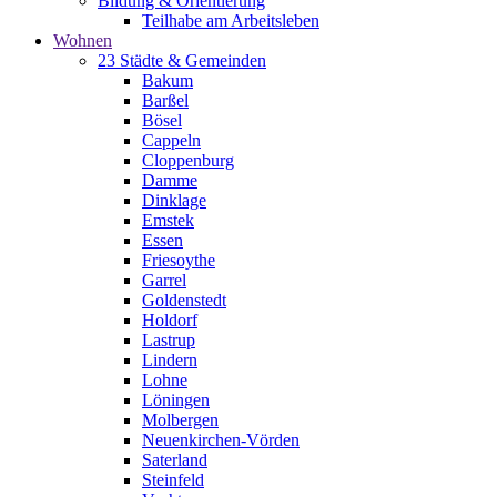
Bildung & Orientierung
Teilhabe am Arbeitsleben
Wohnen
23 Städte & Gemeinden
Bakum
Barßel
Bösel
Cappeln
Cloppenburg
Damme
Dinklage
Emstek
Essen
Friesoythe
Garrel
Goldenstedt
Holdorf
Lastrup
Lindern
Lohne
Löningen
Molbergen
Neuenkirchen-Vörden
Saterland
Steinfeld