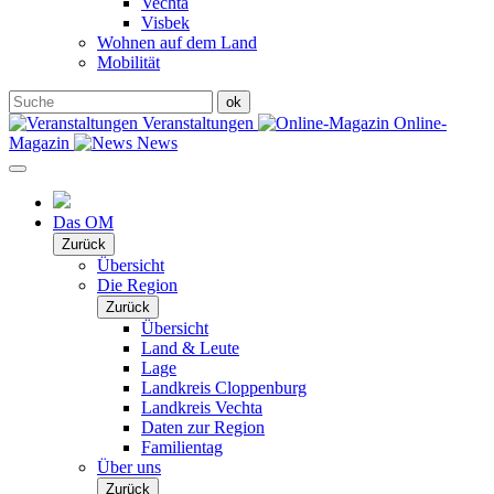
Vechta
Visbek
Wohnen auf dem Land
Mobilität
Veranstaltungen
Online-
Magazin
News
Das OM
Zurück
Übersicht
Die Region
Zurück
Übersicht
Land & Leute
Lage
Landkreis Cloppenburg
Landkreis Vechta
Daten zur Region
Familientag
Über uns
Zurück