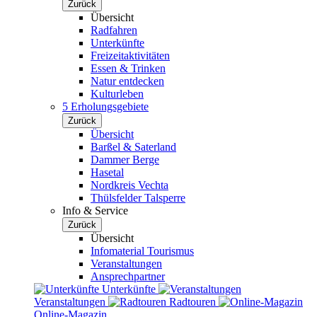
Zurück
Übersicht
Radfahren
Unterkünfte
Freizeitaktivitäten
Essen & Trinken
Natur entdecken
Kulturleben
5 Erholungsgebiete
Zurück
Übersicht
Barßel & Saterland
Dammer Berge
Hasetal
Nordkreis Vechta
Thülsfelder Talsperre
Info & Service
Zurück
Übersicht
Infomaterial Tourismus
Veranstaltungen
Ansprechpartner
Unterkünfte
Veranstaltungen
Radtouren
Online-Magazin