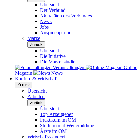
Übersicht
Der Verbund
Aktivitäten des Verbundes
News
Jobs
Ansprechpartner
Marke
Zurück
Übersicht
Die Initiative
Die Markenstudie
Veranstaltungen
Online
Magazin
News
Karriere & Wirtschaft
Zurück
Übersicht
Arbeiten
Zurück
Übersicht
Top-Arbeitgeber
Praktikum im OM
Studium und Weiterbildung
Ärzte im OM
Wirtschaftsstandort