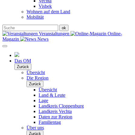
Vechta
Visbek
Wohnen auf dem Land
Mobilität
Veranstaltungen
Online-
Magazin
News
Das OM
Zurück
Übersicht
Die Region
Zurück
Übersicht
Land & Leute
Lage
Landkreis Cloppenburg
Landkreis Vechta
Daten zur Region
Familientag
Über uns
Zurück