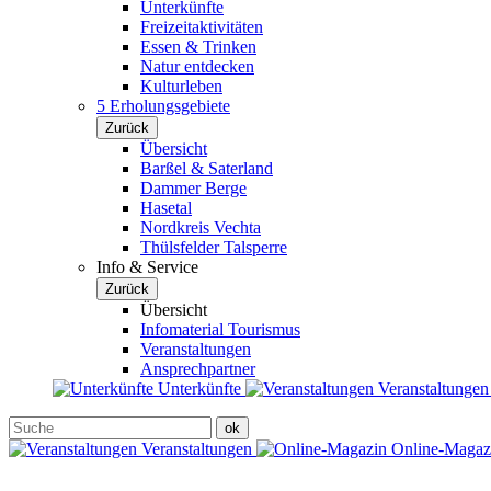
Unterkünfte
Freizeitaktivitäten
Essen & Trinken
Natur entdecken
Kulturleben
5 Erholungsgebiete
Zurück
Übersicht
Barßel & Saterland
Dammer Berge
Hasetal
Nordkreis Vechta
Thülsfelder Talsperre
Info & Service
Zurück
Übersicht
Infomaterial Tourismus
Veranstaltungen
Ansprechpartner
Unterkünfte
Veranstaltunge
Veranstaltungen
Online-Maga