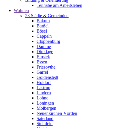
Bildung & Orientierung
Teilhabe am Arbeitsleben
Wohnen
23 Städte & Gemeinden
Bakum
Barßel
Bösel
Cappeln
Cloppenburg
Damme
Dinklage
Emstek
Essen
Friesoythe
Garrel
Goldenstedt
Holdorf
Lastrup
Lindern
Lohne
Löningen
Molbergen
Neuenkirchen-Vörden
Saterland
Steinfeld