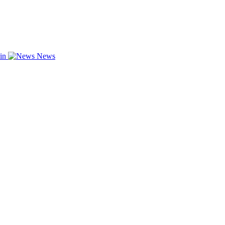
zin
News