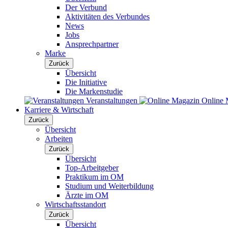
Der Verbund
Aktivitäten des Verbundes
News
Jobs
Ansprechpartner
Marke
Zurück
Übersicht
Die Initiative
Die Markenstudie
Veranstaltungen
Online 
Karriere & Wirtschaft
Zurück
Übersicht
Arbeiten
Zurück
Übersicht
Top-Arbeitgeber
Praktikum im OM
Studium und Weiterbildung
Ärzte im OM
Wirtschaftsstandort
Zurück
Übersicht