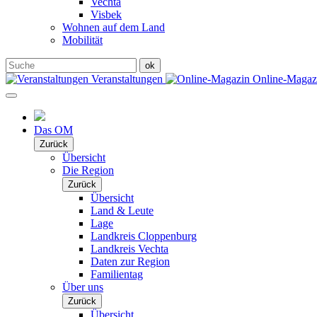
Vechta
Visbek
Wohnen auf dem Land
Mobilität
Veranstaltungen
Online-Maga
Das OM
Zurück
Übersicht
Die Region
Zurück
Übersicht
Land & Leute
Lage
Landkreis Cloppenburg
Landkreis Vechta
Daten zur Region
Familientag
Über uns
Zurück
Übersicht