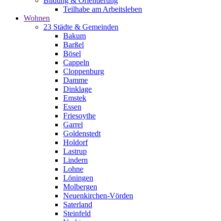
Bildung & Orientierung
Teilhabe am Arbeitsleben
Wohnen
23 Städte & Gemeinden
Bakum
Barßel
Bösel
Cappeln
Cloppenburg
Damme
Dinklage
Emstek
Essen
Friesoythe
Garrel
Goldenstedt
Holdorf
Lastrup
Lindern
Lohne
Löningen
Molbergen
Neuenkirchen-Vörden
Saterland
Steinfeld