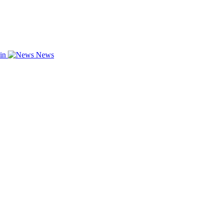
zin
News