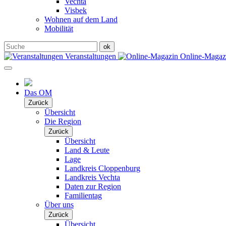
Vechta
Visbek
Wohnen auf dem Land
Mobilität
Veranstaltungen
Online-Maga
Das OM
Zurück
Übersicht
Die Region
Zurück
Übersicht
Land & Leute
Lage
Landkreis Cloppenburg
Landkreis Vechta
Daten zur Region
Familientag
Über uns
Zurück
Übersicht