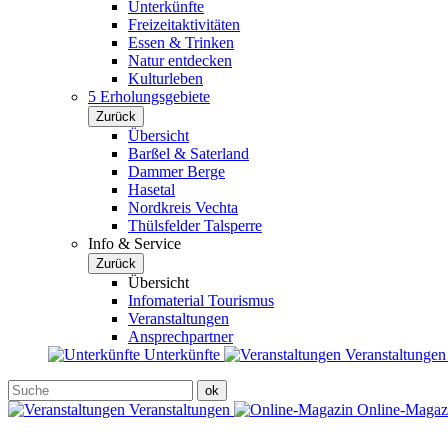
Unterkünfte
Freizeitaktivitäten
Essen & Trinken
Natur entdecken
Kulturleben
5 Erholungsgebiete
Zurück
Übersicht
Barßel & Saterland
Dammer Berge
Hasetal
Nordkreis Vechta
Thülsfelder Talsperre
Info & Service
Zurück
Übersicht
Infomaterial Tourismus
Veranstaltungen
Ansprechpartner
Unterkünfte
Veranstaltunge
Veranstaltungen
Online-Maga