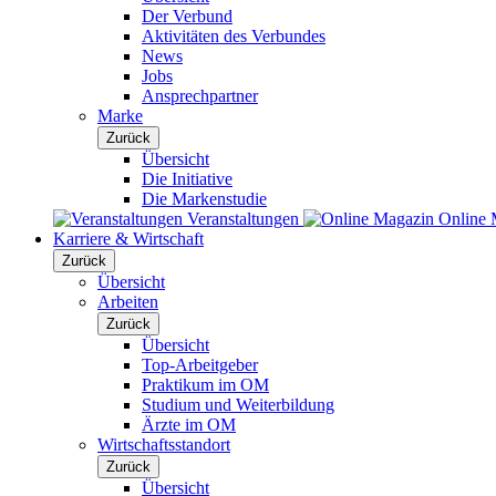
Der Verbund
Aktivitäten des Verbundes
News
Jobs
Ansprechpartner
Marke
Zurück
Übersicht
Die Initiative
Die Markenstudie
Veranstaltungen
Online 
Karriere & Wirtschaft
Zurück
Übersicht
Arbeiten
Zurück
Übersicht
Top-Arbeitgeber
Praktikum im OM
Studium und Weiterbildung
Ärzte im OM
Wirtschaftsstandort
Zurück
Übersicht