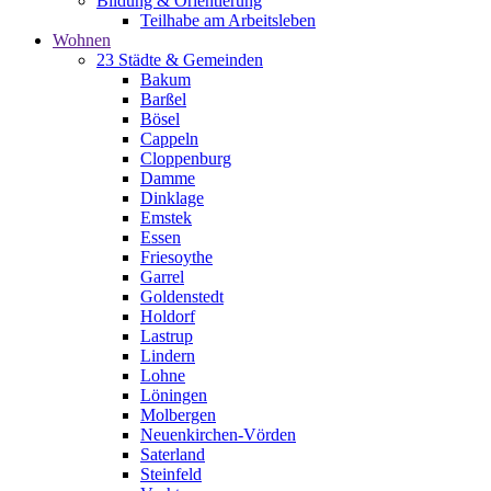
Bildung & Orientierung
Teilhabe am Arbeitsleben
Wohnen
23 Städte & Gemeinden
Bakum
Barßel
Bösel
Cappeln
Cloppenburg
Damme
Dinklage
Emstek
Essen
Friesoythe
Garrel
Goldenstedt
Holdorf
Lastrup
Lindern
Lohne
Löningen
Molbergen
Neuenkirchen-Vörden
Saterland
Steinfeld