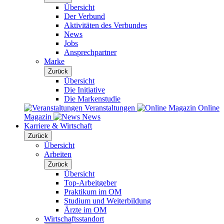
Übersicht
Der Verbund
Aktivitäten des Verbundes
News
Jobs
Ansprechpartner
Marke
Zurück
Übersicht
Die Initiative
Die Markenstudie
Veranstaltungen
Online
Magazin
News
Karriere & Wirtschaft
Zurück
Übersicht
Arbeiten
Zurück
Übersicht
Top-Arbeitgeber
Praktikum im OM
Studium und Weiterbildung
Ärzte im OM
Wirtschaftsstandort