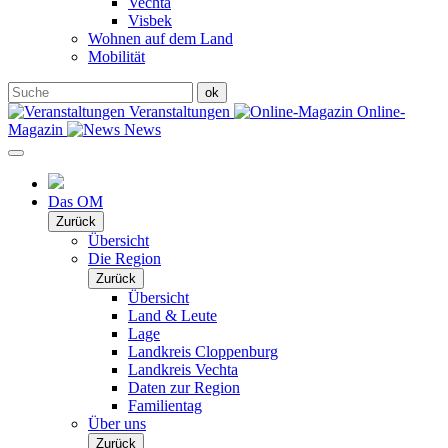
Vechta
Visbek
Wohnen auf dem Land
Mobilität
Veranstaltungen
Online-
Magazin
News
Das OM
Zurück
Übersicht
Die Region
Zurück
Übersicht
Land & Leute
Lage
Landkreis Cloppenburg
Landkreis Vechta
Daten zur Region
Familientag
Über uns
Zurück