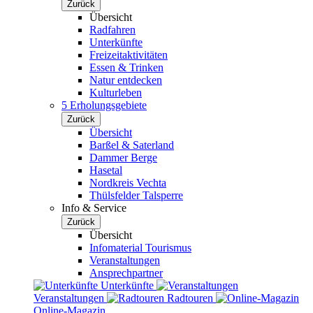
Zurück
Übersicht
Radfahren
Unterkünfte
Freizeitaktivitäten
Essen & Trinken
Natur entdecken
Kulturleben
5 Erholungsgebiete
Zurück
Übersicht
Barßel & Saterland
Dammer Berge
Hasetal
Nordkreis Vechta
Thülsfelder Talsperre
Info & Service
Zurück
Übersicht
Infomaterial Tourismus
Veranstaltungen
Ansprechpartner
Unterkünfte
Veranstaltungen
Radtouren
Online-Magazin