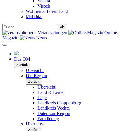
Vechta
Visbek
Wohnen auf dem Land
Mobilität
Veranstaltungen
Online-
Magazin
News
Das OM
Zurück
Übersicht
Die Region
Zurück
Übersicht
Land & Leute
Lage
Landkreis Cloppenburg
Landkreis Vechta
Daten zur Region
Familientag
Über uns
Zurück