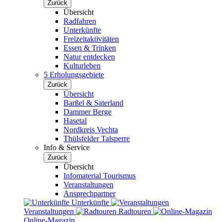
Zurück
Übersicht
Radfahren
Unterkünfte
Freizeitaktivitäten
Essen & Trinken
Natur entdecken
Kulturleben
5 Erholungsgebiete
Zurück
Übersicht
Barßel & Saterland
Dammer Berge
Hasetal
Nordkreis Vechta
Thülsfelder Talsperre
Info & Service
Zurück
Übersicht
Infomaterial Tourismus
Veranstaltungen
Ansprechpartner
Unterkünfte
Veranstaltungen
Radtouren
Online-Magazin