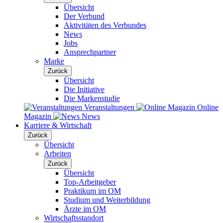
Übersicht
Der Verbund
Aktivitäten des Verbundes
News
Jobs
Ansprechpartner
Marke
Zurück
Übersicht
Die Initiative
Die Markenstudie
Veranstaltungen
Online
Magazin
News
Karriere & Wirtschaft
Zurück
Übersicht
Arbeiten
Zurück
Übersicht
Top-Arbeitgeber
Praktikum im OM
Studium und Weiterbildung
Ärzte im OM
Wirtschaftsstandort