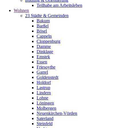
Bildung & Orientierung
Teilhabe am Arbeitsleben
Wohnen
23 Städte & Gemeinden
Bakum
Barßel
Bösel
Cappeln
Cloppenburg
Damme
Dinklage
Emstek
Essen
Friesoythe
Garrel
Goldenstedt
Holdorf
Lastrup
Lindern
Lohne
Löningen
Molbergen
Neuenkirchen-Vörden
Saterland
Steinfeld